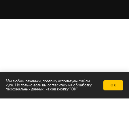
Мы любим печеньки, поэтому используем файлы
куки. Но только если вы согласитесь на
обработку
ОК
персональных данных
, нажав кнопку "ОК"
Телеканал 2х2
Онлайн-эфир
Все авторы
Все темы