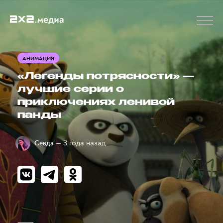
АНИМАЦИЯ
«Легенды потрясности» —
лучшие серии о
приключениях ленивой
панды
— 3 года назад
Севда