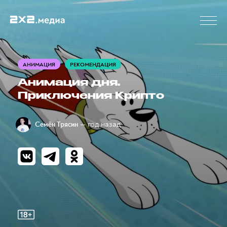
АНИМАЦИЯ
РЕКОМЕНДАЦИЯ
Анимация дня.
Приключения Крипто
— год назад
Семён Трясин