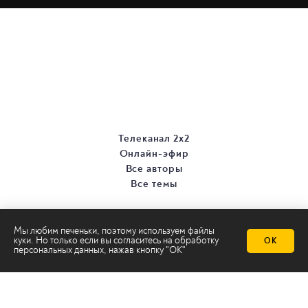
Телеканал 2х2
Онлайн-эфир
Все авторы
Все темы
Мы любим печеньки, поэтому используем файлы
куки. Но только если вы согласитесь на
обработку
ОК
персональных данных
, нажав кнопку "ОК"
© ООО «ТРК «2Х2», 2026
Правовая информация