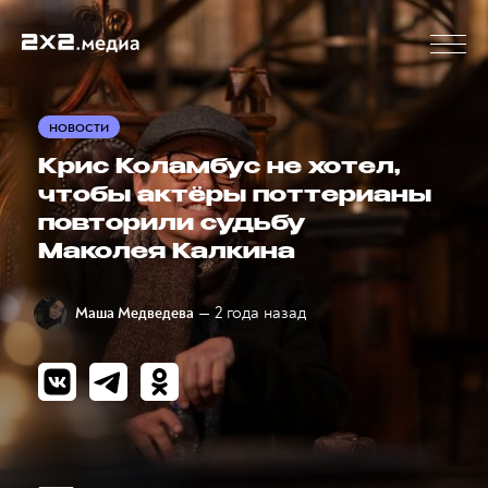
НОВОСТИ
Крис Коламбус не хотел,
чтобы актёры поттерианы
повторили судьбу
Маколея Калкина
— 2 года назад
Маша Медведева