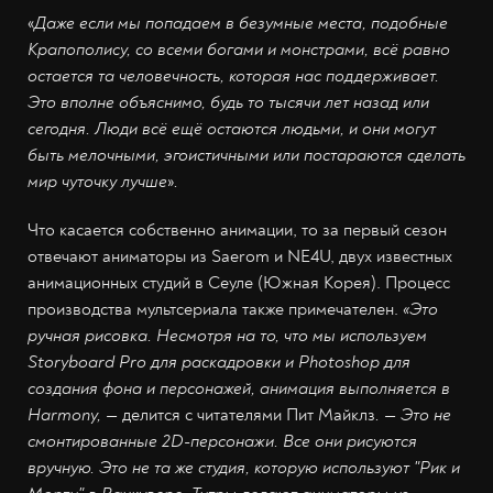
«
Даже если мы попадаем в безумные места, подобные
Крапополису, со всеми богами и монстрами, всё равно
остается та человечность, которая нас поддерживает.
Это вполне объяснимо, будь то тысячи лет назад или
сегодня. Люди всё ещё остаются людьми, и они могут
быть мелочными, эгоистичными или постараются сделать
мир чуточку лучше
»
.
Что касается собственно анимации, то за первый сезон
отвечают аниматоры из Saerom и NE4U, двух известных
анимационных студий в Сеуле (Южная Корея). Процесс
производства мультсериала также примечателен.
«Это
ручная рисовка. Несмотря на то, что мы используем
Storyboard Pro для раскадровки и Photoshop для
создания фона и персонажей, анимация выполняется в
Harmony, —
делится с читателями Пит Майклз
. — Это не
смонтированные 2D-персонажи. Все они рисуются
вручную. Это не та же студия, которую используют "Рик и