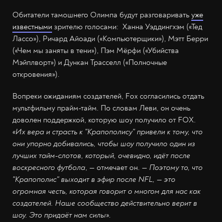
Обитатели тамошнего Олимпа будут разговаривать
уже
известными
зрителю голосами: Ханна Уэддингхэм («Тед
Лассо»), Ричард Айоади («Компьютерщики»), Мэтт Берри
(«Чем мы заняты в тени»), Пэм Мёрфи («Убийства
Мэйплворт») и Дункан Трасселл («Полночные
откровения»).
Вопреки ожиданиям создателей, Fox согласились отдать
мультфильму прайм-тайм. По словам Леви, он очень
доволен поддержкой, которую шоу получило от FOX.
«Их вера и страсть к "Крапополису" привели к тому, что
они упорно добивались, чтобы шоу получило один из
лучших тайм-слотов, который, очевидно, идёт после
воскресного футбола
, — отмечает он. —
Поэтому то, что
"Крапополис" выходит в эфир после NFL, — это
огромная честь, которая говорит о многом для нас как
создателей. Наше сообщество действительно верит в
шоу. Это придаёт нам силы
»
.