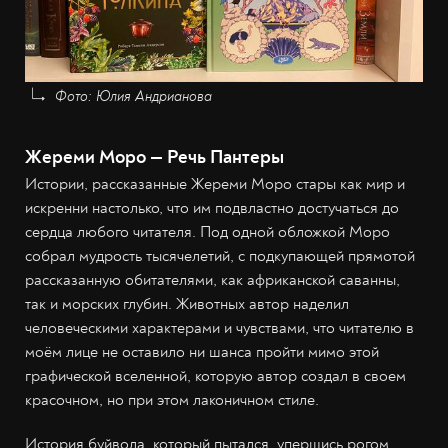
Фото: Юлия Андрианова
Жереми Моро — Речь Пантеры
Истории, рассказанные Жереми Моро стары как мир и
искренни настолько, что им подвластно достучаться до
сердца любого читателя. Под одной обложкой Моро
собрал мудрость тысячелетий, с подкупающей прямотой
рассказанную обитателями, как африканской саванны,
так и морских глубин. Животных автор наделил
человеческими характерами и чувствами, что читателю в
моём лице не оставило ни шанса пройти мимо этой
графической вселенной, которую автор создал в своем
красочном, но при этом лаконичном стиле.
История буйвола, который пытался, упершись рогом,