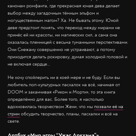
канонам ромфанта, где прекрасная юная дева делает
выбор между загадочным тёмным эльфом и
могущественным магом? Ха. Не бывать этому. Юной
деве предстоит понять, что переход между мирами не
принёс ей ни красоты, ни магических сил, а сама она
оказалась пленницей с весьма туманными перспективами.
Они Снежану совершенно не устраивают, а потому
приходится делать рокировку, думая холодной головой и
не включая сердце…
Не хочу спойлерить ни в коей мере и не буду. Если вы
любитель поп-культурных пасхалок на всё, начиная от
DOOM и заканчивая «Риком и Морти», то эта книга
определённо для вас. Более того, я настолько
вдохновилась творчеством Жени, что мы
позвали её на
стрим
обсудить творчество, планы, пасхалки и всё на
свете.
Артбук «Мир игры “Ужас Аркхэма”»