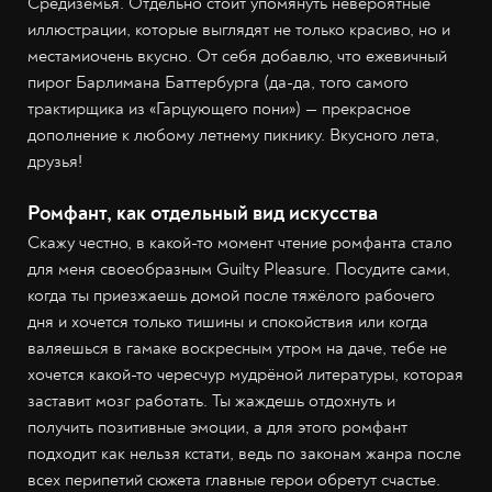
Средиземья. Отдельно стоит упомянуть невероятные
иллюстрации, которые выглядят не только красиво, но и
местамиочень вкусно. От себя добавлю, что ежевичный
пирог Барлимана Баттербурга (да-да, того самого
трактирщика из «Гарцующего пони») — прекрасное
дополнение к любому летнему пикнику. Вкусного лета,
друзья!
Ромфант, как отдельный вид искусства
Скажу честно, в какой-то момент чтение ромфанта стало
для меня своеобразным Guilty Pleasure. Посудите сами,
когда ты приезжаешь домой после тяжёлого рабочего
дня и хочется только тишины и спокойствия или когда
валяешься в гамаке воскресным утром на даче, тебе не
хочется какой-то чересчур мудрёной литературы, которая
заставит мозг работать. Ты жаждешь отдохнуть и
получить позитивные эмоции, а для этого ромфант
подходит как нельзя кстати, ведь по законам жанра после
всех перипетий сюжета главные герои обретут счастье.