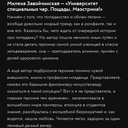
Милена Завойчинская — «Университет
специальных чар. Пощады, Маэстрина!»
Начнём с того, что попаданство и обмен телами —
вообще довольно модный тренд, как в ромфанте, так и
вне его. Казалось бы, чего ждать от очередной истории
про попаданку? Но автор пошла немного иным путём и
не стала делать героиню самой умной ученицей в классе
зельвеварения, она — преподаватель алхимии, причём с
долей здорового цинизма.
А ещё автор подбросила героине помимо чужой
внешности, жизни и профессии младенца. Представляете,
каково это барышне фрилансеру-искусствоведу
оказаться в такой ситуации? Вот и я не представляла, а
главная героиня тем временем… запатентовала в
волшебном мире памперсы, впихнула в студентов
знания, разобралась с волшебной бюрократией и, как
водится, нашла любовь. Читается легко, задорно за один
ленивый дачный вечер.