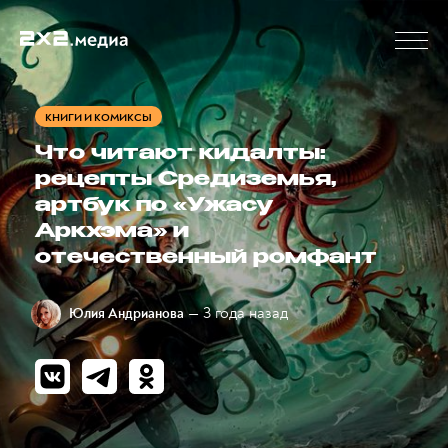
КНИГИ И КОМИКСЫ
Что читают кидалты:
рецепты Средиземья,
артбук по «Ужасу
Аркхэма» и
отечественный ромфант
— 3 года назад
Юлия Андрианова