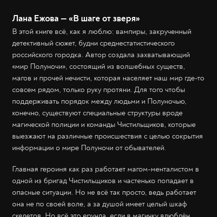
Лана Ежова — «В шаге от зверя»
В этой книге всё, как я люблю: вампиры, закрученный
детективный сюжет, будни среднестатистического
российского городка. Автор создала захватывающий
«мир Полуночи», состоящий из волшебных существ,
магов и прочей нечисти, которая населяет наш мир где-то
совсем рядом, только руку протяни. Для того чтобы
поддерживать порядок между людьми и Полуночью,
конечно, существуют специальные структуры вроде
магической полиции и команды Чистильщиков, которые
выезжают на различные происшествия с целью сокрытия
информации о мире Полуночи от обывателей.
Главная героиня как раз работает магом-менталистом в
одной из бригад Чистильщиков и частенько попадает в
опасные ситуации. Но не всё так просто, ведь работает
она не по своей воле, а за душой имеет целый шкаф
скелетов. Но всё это ерунда, если в магичку влюблён