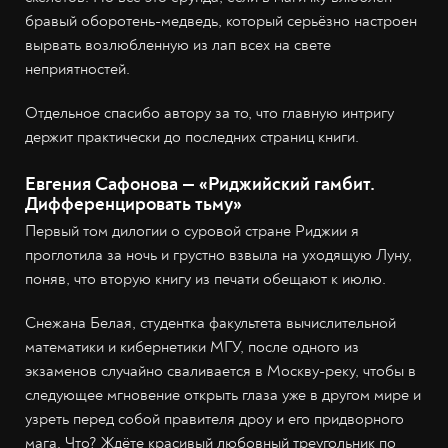
бравый оборотень-медведь, который серьёзно настроен
вырвать возлюбленную из лап всех на свете
неприятностей.
Отдельное спасибо автору за то, что главную интригу
держит практически до последних страниц книги.
Евгения Сафонова — «Риджийский гамбит.
Дифференцировать тьму»
Первый том дилогии о суровой стране Риджии я
проглотила за ночь и грустно взвыла на уходящую Луну,
поняв, что вторую книгу из печати обещают к июлю.
Снежана Белая, студентка факультета вычислительной
математики и кибернетики МГУ, после одного из
экзаменов случайно сваливается в Москву-реку, чтобы в
следующее мгновение открыть глаза уже в другом мире и
узреть перед собой правителя дроу и его придворного
мага. Что? Ждёте красивый любовный треугольник по