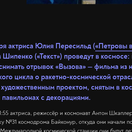
бря актриса Юлия Пересильд (
«Петровы в
 Шипенко («Текст») проведут в космосе:
 снимать отрывок «Вызова» — фильма из 
ого цикла о ракетно-космической отрас
художественным проектом, снятым в кос
 павильонах с декорациями.
11:55 актриса, режиссёр и космонавт Антон Шкапле
у №31 космодрома Байконур, откуда они начали по
Международной космической станции они будут лете