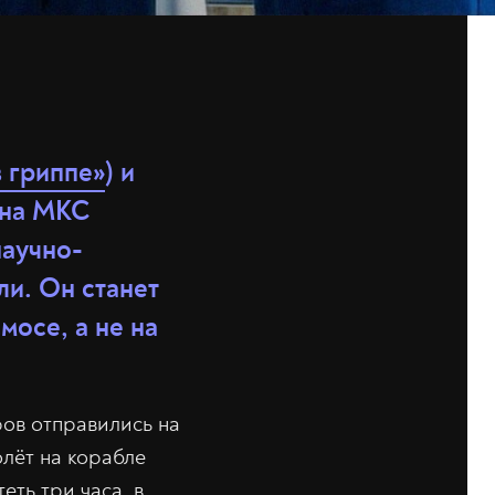
 гриппе»
) и
 на МКС
научно-
ли. Он станет
мосе, а не на
ров отправились на
лёт на корабле
ть три часа, в