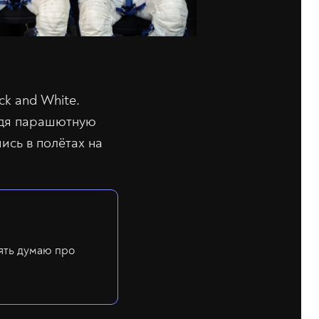
ck and White.
ойдя парашютную
ись в полётах на
ять думаю про