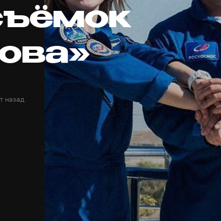
съёмок
ова»
т назад