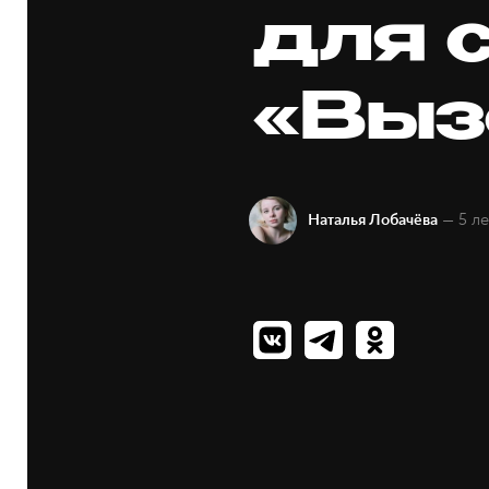
для 
«Выз
— 5 ле
Наталья Лобачёва