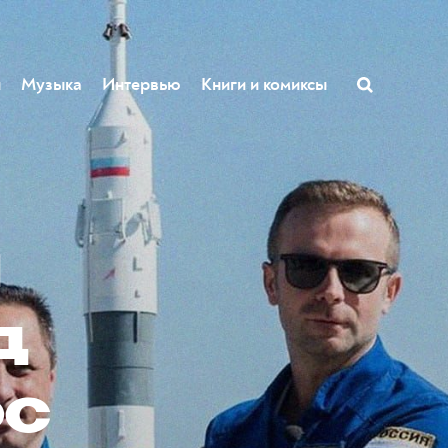
ы
Музыка
Интервью
Книги и комиксы
и
д
ос