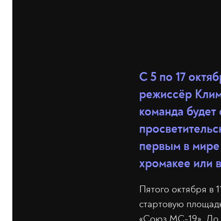
С 5 по 17 октя
режиссёр Клим
команда будет
просветительск
первым в мире 
хромакее или в
Пятого октября в 
стартовую площадк
«Союз МС-19». До 