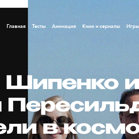
Главная
Тесты
Анимация
Кино и сериалы
Игр
 Шипенко 
 Пересиль
ели в косм