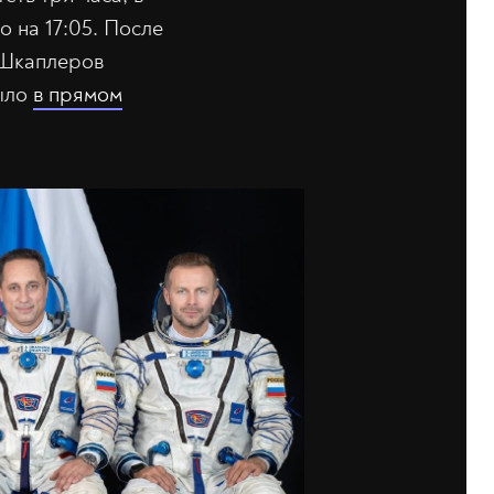
о на 17:05. После
т Шкаплеров
было
в прямом