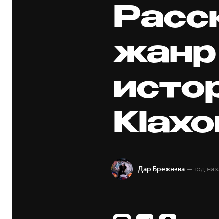
Расс
жанр
исто
Klaxo
— год наз
Дар Брежнева