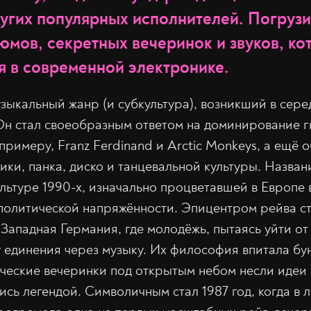
угих популярных исполнителей. Погрузи
юмов, секретных вечеринок и звуков, ко
я в современной электронике.
зыкальный жанр (и субкультура), возникший в сере
н стал своеобразным ответом на доминирование г
примеру, Franz Ferdinand и Arctic Monkeys, а ещё 
ики, панка, диско и танцевальной культуры. Назва
ультуре 1990-х, изначально процветавшей в Европе
политической напряжённости. Эпицентром рейва с
Западная Германия, где молодёжь, пытаясь уйти от
 единения через музыку. Их философия впитала бу
ические вечеринки под открытым небом несли идеи
ись легендой. Символичным стал 1987 год, когда в 