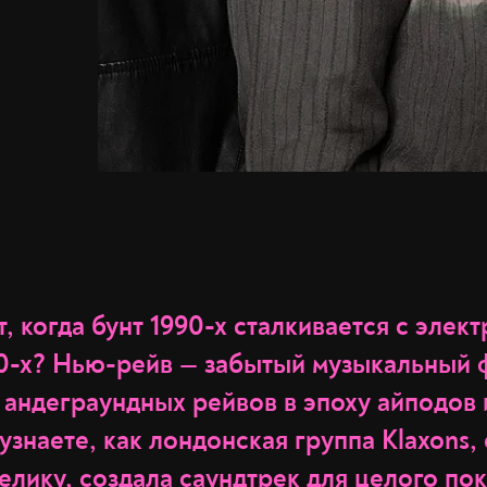
, когда бунт 1990-х сталкивается с элек
0-х? Нью-рейв — забытый музыкальный 
 андеграундных рейвов в эпоху айподов 
 узнаете, как лондонская группа Klaxons,
елику, создала саундтрек для целого по