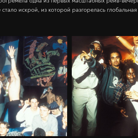
рогремела одна из первых масштабных рейв-вечер
 стало искрой, из которой разгорелась глобальная