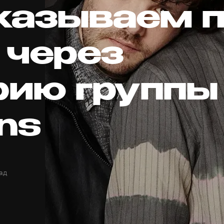
казываем 
 через
рию группы
ns
ад