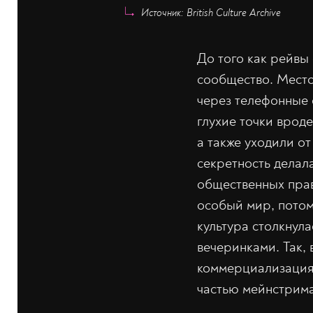
Источник: British Culture Archive
До того как рейвы
сообщество. Место
через телефонные 
глухие точки врод
а также уходили о
секретность делала
общественных прав
особый мир, потом
культура столкнул
вечеринками. Так, 
коммерциализация 
частью мейнстрима,