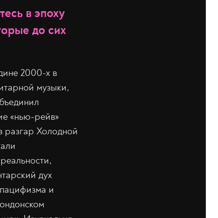
тесь в эпоху
торые до сих
дине 2000-х в
итарной музыки,
объединил
ние «нью-рейв»
 в разгар Холодной
тали
 реальности,
нтарский дух
 пацифизма и
лондонском