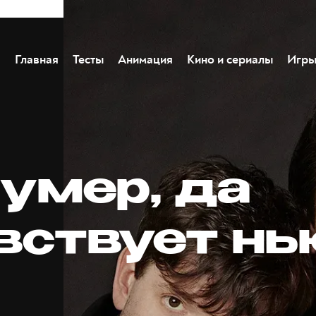
Главная
Тесты
Анимация
Кино и сериалы
Игр
 умер, да
вствует нь