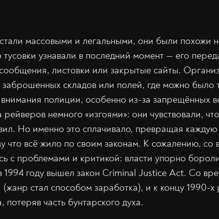
 стали массовыми и легальными, они были похожи н
 тусовки узнавали в последний момент — его перед
сообщения, листовки или закрытые сайты. Органи
е заброшенных складов или полей, где можно было т
т внимания полиции, особенно из-за запрещённых в
 рейверов немного «изгоями»: они чувствовали, что
ил. Но именно это сплачивало, превращая каждую 
у что всё жило по своим законам. К сожалению, со
ась с проблемами и критикой: власти упорно борол
в 1994 году вышел закон Criminal Justice Act. Со в
(жанр стал способом заработка), и к концу 1990-х
 потеряв часть бунтарского духа.