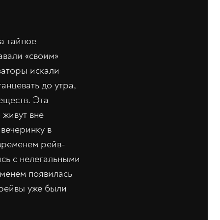
а тайное
авали «своим»
заторы искали
анцевать до утра,
еществ. Эта
 живут вне
вечеринку в
 временем рейв-
ись с нелегальными
ременем появилась
 рейвы уже были