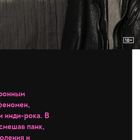
тронным
феномен,
и инди-рока. В
 смешав панк,
коления и