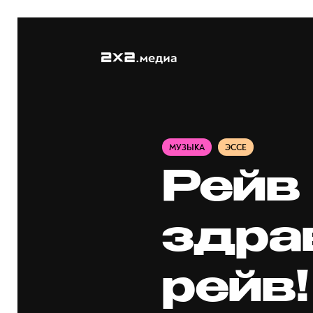
МУЗЫКА
ЭССЕ
Рейв
здра
рейв!