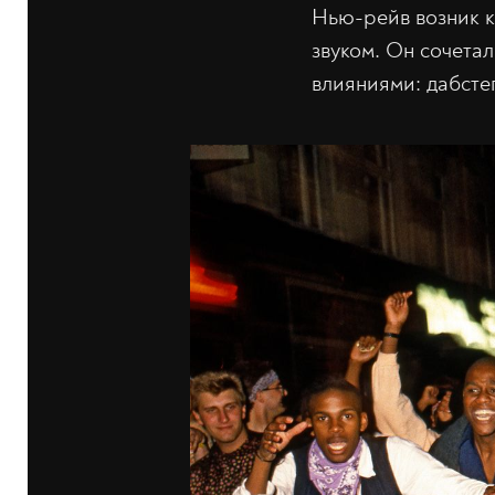
Нью-рейв возник к
звуком. Он сочета
влияниями: дабсте