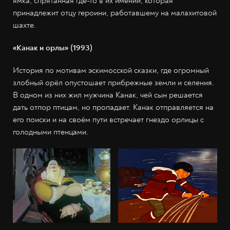
ямка, спрятанная где-то в их имении, которая
принадлежит отцу героини, работавшему на малахитовой
шахте.
«Канак и орлы» (1993)
История по мотивам эскимосской сказки, где огромный
злобный орёл опустошает прибрежные земли и селения.
В одном из них жил мужчина Канак, чей сын решается
дать отпор птицам, но пропадает. Канак отправляется на
его поиски и на своём пути встречает гнездо орлицы с
голодными птенцами.