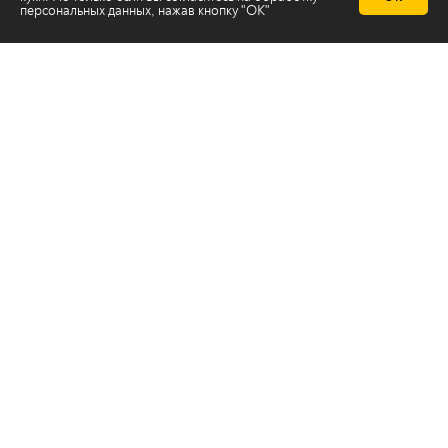
персональных данных
, нажав кнопку "ОК"
Телеканал 2х2
Онлайн-эфир
Все авторы