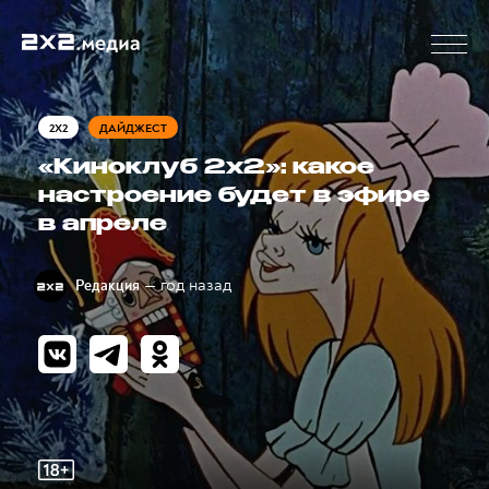
2X2
ДАЙДЖЕСТ
«Киноклуб 2х2»: какое
настроение будет в эфире
в апреле
— год назад
Редакция