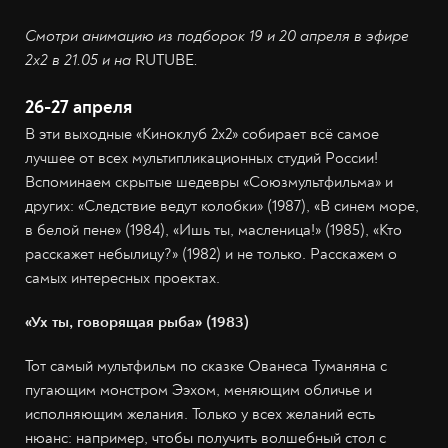
Смотри анимацию из подборок 19 и 20 апреля в эфире
2х2 в 21.05 и на
RUTUBE
.
26-27 апреля
В эти выходные «Киноклуб 2х2» собирает всё самое
лучшее от всех мультипликационных студий России!
Вспоминаем скрытые шедевры «Союзмультфильма» и
других: «Следствие ведут колобки» (1987), «В синем море,
в белой пене» (1984), «Ишь ты, масленица!» (1985), «Кто
расскажет небылицу?» (1982) и не только. Расскажем о
самых интересных проектах.
«Ух ты, говорящая рыба» (1983)
Тот самый мультфильм по сказке Ованеса Туманяна с
пугающим монстром Ээхом, меняющим обличье и
исполняющим желания. Только у всех желаний есть
нюанс: например, чтобы получить волшебный стол с