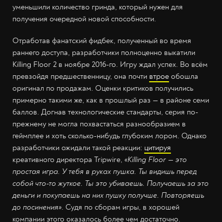
уменьшили количество гринда, который нужен для
получения очередной новой способности.
Отработав фанатский фидбек, полученный во время
раннего доступа, разработчики полноценно выкатили
Killing Floor 2 в ноябре 2016-го. Игру ждал успех. Во всём
превзойдя предшественницу, она почти
втрое
обошла
оригинал по продажам. Оценки критиков получились
примерно такими же, как в прошлый раз — в районе семи
баллов. Догнав технологические стандарты, серия по-
прежнему не могла похвастаться разнообразием в
геймплее и хоть сколько-нибудь глубоким лором. Однако
разработчики ожидали такой реакции:
цитируя
креативного директора Tripwire,
«Killing Floor — это
простая игра. У тебя в руках пушка. Ты видишь перед
собой что-то жуткое. Ты это убиваешь. Получаешь за это
деньги и покупаешь на них пушку получше. Повторяешь
до посинения»
. Судя по сборам игры, в хорошей
компании этого оказалось более чем достаточно.