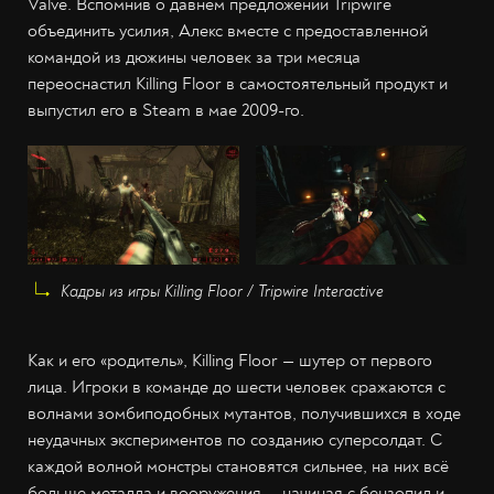
Valve. Вспомнив о давнем предложении Tripwire
объединить усилия, Алекс вместе с предоставленной
командой из дюжины человек за три месяца
переоснастил Killing Floor в самостоятельный продукт и
выпустил его в Steam в мае 2009-го.
Кадры из игры Killing Floor / Tripwire Interactive
Как и его «родитель», Killing Floor — шутер от первого
лица. Игроки в команде до шести человек сражаются с
волнами зомбиподобных мутантов, получившихся в ходе
неудачных экспериментов по созданию суперсолдат. С
каждой волной монстры становятся сильнее, на них всё
больше металла и вооружения — начиная с бензопил и