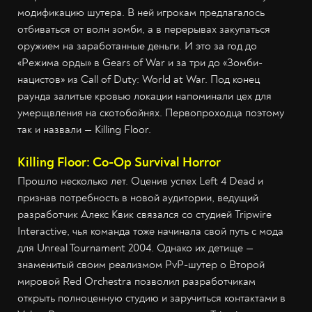
модификацию шутера. В ней игрокам предлагалось
отбиваться от волн зомби, а в перерывах закупаться
оружием на заработанные деньги. И это за год до
«Режима орды» в Gears of War и за три до «Зомби-
нацистов» из Call of Duty: World at War. Под конец
раунда залитые кровью локации напоминали цех для
умерщвления на скотобойнях. Первопроходца поэтому
так и назвали — Killing Floor.
Killing Floor: Co-Op Survival Horror
Прошло несколько лет. Оценив успех Left 4 Dead и
признав потребность в новой аудитории, ведущий
разработчик Алекс Квик связался со студией Tripwire
Interactive, чья команда тоже начинала свой путь с мода
для Unreal Tournament 2004. Однако их детище —
знаменитый своим реализмом PvP-шутер о Второй
мировой Red Orchestra позволил разработчикам
открыть полноценную студию и заручиться контактами в