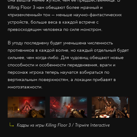
она вышла менее жуткой, чем её предшественница. В
Killing Floor 3 нам обещают более мрачный и
«приземленный» тон — меньше научно-фантастических
устройств, больше веса в каждой встрече с
превосходящим человека по силе монстром.
В угоду последнему будет уменьшена численность
противников в каждой волне, но каждый отдельный будет
сильнее, чем когда-либо. Для чудовищ обещают новые
способности и особенности передвижения, враги и
персонаж игрока теперь научатся взбираться по
вертикальным поверхностям, а локации прибавят в
многоэтажности.
Кадры из игры Killing Floor 3 / Tripwire Interactive