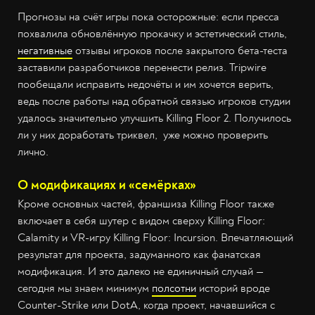
Прогнозы на счёт игры пока осторожные: если пресса
похвалила обновлённую прокачку и эстетический стиль,
негативные
отзывы игроков после закрытого бета-теста
заставили разработчиков перенести релиз. Tripwire
пообещали исправить недочёты и им хочется верить,
ведь после работы над обратной связью игроков студии
удалось значительно улучшить Killing Floor 2. Получилось
ли у них доработать триквел, уже можно проверить
лично.
О модификациях и «семёрках»
Кроме основных частей, франшиза Killing Floor также
включает в себя шутер с видом сверху Killing Floor:
Calamity и VR-игру Killing Floor: Incursion. Впечатляющий
результат для проекта, задуманного как фанатская
модификация. И это далеко не единичный случай —
сегодня мы знаем минимум
полсотни
историй вроде
Counter-Strike или DotA, когда проект, начавшийся с