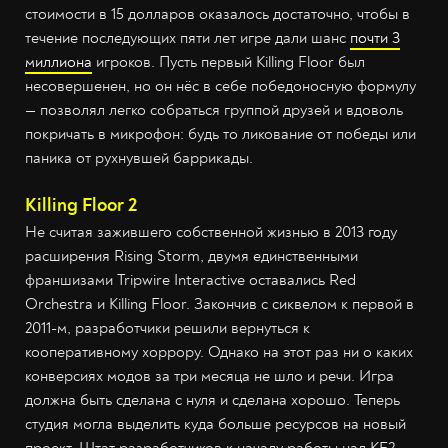
стоимости в 15 долларов оказалось достаточно, чтобы в
течение последующих пяти лет игре дали шанс
почти 3
миллиона
игроков. Пусть первый Killing Floor был
несовершенен, но он нёс в себе победоносную формулу
— позволял легко собраться группой друзей и вдоволь
покричать в микрофон: будь то ликование от победы или
паника от рухнувшей баррикады.
Killing Floor 2
Не считая зажившего собственной жизнью в 2013 году
расширения Rising Storm, двумя единственными
франшизами Tripwire Interactive оставались Red
Orchestra и Killing Floor. Закончив с сиквелом к первой в
2011-м, разработчики решили вернуться к
кооперативному хоррору. Однако на этот раз ни о каких
конверсиях модов за три месяца не шло и речи. Игра
должна быть сделана с нуля и сделана хорошо. Теперь
студия могла выделить куда больше ресурсов на новый
проект. Штат разработчиков к началу работы над KF2