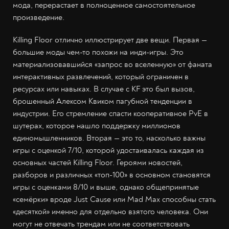
мода, перерастает в полноценное самостоятельное
произведение.
Killing Floor отлично иллюстрирует две вещи. Первая —
большие моды чем-то похожи на инди-игры. Это
материализовавшийся «запрос во вселенную» от фаната
интерактивных развлечений, который ограничен в
ресурсах или навыках. В случае с KF это был вызов,
брошенный Алексом Квиком пагубной тенденции в
индустрии. Его стремление спасти кооперативное PvE в
шутерах, которое нашло поддержку миллионов
единомышленников. Вторая — это то, насколько важны
игры с оценкой 7/10, которой удостаивалась каждая из
основных частей Killing Floor. Героями новостей,
разборов и различных «топ-100» в основном становятся
игры с оценками 8/10 и выше, однако общепринятые
«семёрки» вроде Just Cause или Mad Max способны стать
«десяткой» именно для отдельно взятого человека. Они
могут не отвечать трендам или не соответствовать