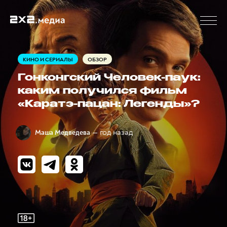
КИНО И СЕРИАЛЫ
ОБЗОР
Гонконгский Человек-паук:
каким получился фильм
«Каратэ-пацан: Легенды»?
— год назад
Маша Медведева