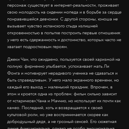
персонаж существует в интернет-реальности, проживает
свою молодость на сидении мопеда и в борьбе за сердце
понравившейся девчонки. С другой стороны, юноша не
вызывает чувство испанского стыда излишней
откровенностью в попытке построить первые отношения:
у него есть сдержанность и достоинство, которых часто не
хватает подростковым героям.
Джеки Чан, что ожидаемо, пользуется своей харизмой на
полную: фирменно улыбается, успокаивает мать Ли
Фонга и мотивирует нерадивого ученика не сдаваться и
быть справедливым. У него мало экранного времени, но
каждый его выход — маленький праздник. Впрочем, в
этом и кроется одна из проблем: фильм сильно зависит
от «старичков»,Чана и Маччио, но использует их почти как
камео. Последний, хоть и возвращается к своей
культовой роли, но уже воспринимается скорее как
добродушный дядя, а не грозный сенсей. Его сюжетная
линия функциональна, однако не особо эмоциональна.