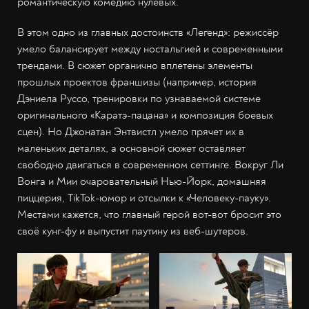
романтическую комедию нулевых.
В этом одно из главных достоинств «Легенд»: режиссёр
умело балансирует между ностальгией и современными
трендами. В сюжет органично вплетены элементы
прошлых проектов франшизы (например, история
Дэниела Руссо, тренировки по узнаваемой системе
оригинального «Каратэ-пацана» и композиция боевых
сцен). Но Джонатан Энтвистл умело прячет их в
маленьких деталях, а основной сюжет оставляет
свободно двигаться в современном сеттинге. Вокруг Ли
Вонга и Мии очаровательный Нью-Йорк, домашняя
пиццерия, TikTok-юмор и отсылки к «Человеку-пауку».
Местами кажется, что главный герой вот-вот бросит это
своё кунг-фу и выпустит паутину из веб-шутеров.