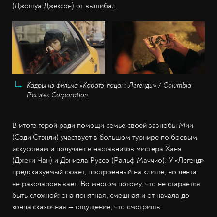
(Джошуа Джексон) от вышибал.
Кадры из фильма «Каратэ-пацан: Легенды» / Columbia
Pictures Corporation
В итоге герой ради помощи семье своей зазнобы Мии
(Сэди Стэнли) участвует в большом турнире по боевым
искусствам и получает в наставников мистера Ханя
(Джеки Чан) и Дэниела Руссо (Ральф Маччио). У «Легенд»
предсказуемый сюжет, построенный на клише, но лента
не разочаровывает. Во многом потому, что не старается
быть сложной: она понятная, смешная и от начала до
конца сказочная — ощущение, что смотришь