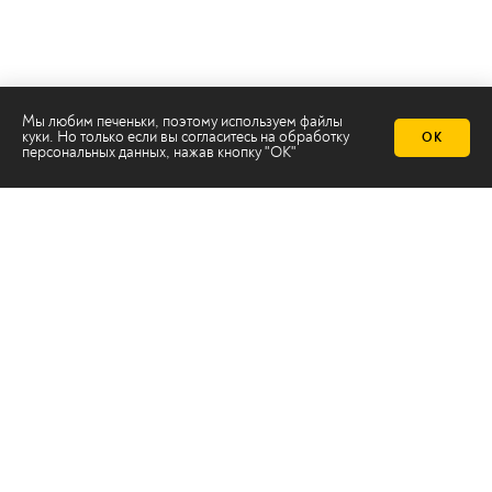
Мы любим печеньки, поэтому используем файлы
куки. Но только если вы согласитесь на
обработку
ОК
персональных данных
, нажав кнопку "ОК"
Телеканал 2х2
Онлайн-эфир
Все авторы
Все темы