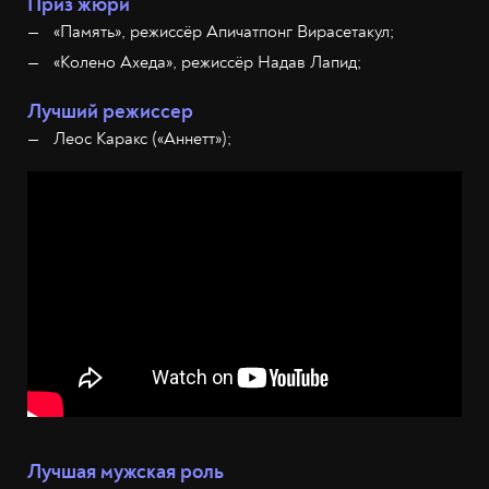
Приз жюри
«Память», режиссёр Апичатпонг Вирасетакул;
«Колено Ахеда», режиссёр Надав Лапид;
Лучший режиссер
Леос Каракс («Аннетт»);
Лучшая мужская роль