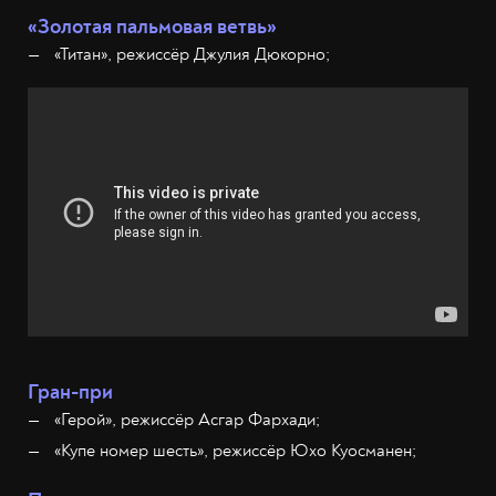
«Золотая пальмовая ветвь»
«Титан», режиссёр Джулия Дюкорно;
Гран-при
«Герой», режиссёр Асгар Фархади;
«Купе номер шесть», режиссёр Юхо Куосманен;