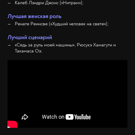
Калеб Лэндри Джонс («Нитрам»);
Лучшая женская роль
Ренате Реинсве («Худший человек на свете»);
Лучший сценарий
«Сядь за руль моей машины», Рюсукэ Хамагути и
Такамаса Оэ;