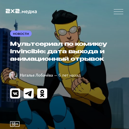
НОВОСТИ
Мультсериал по комиксу
Invincible: дата выхода и
анимационный отрывок
— 6 лет назад
Наталья Лобачёва