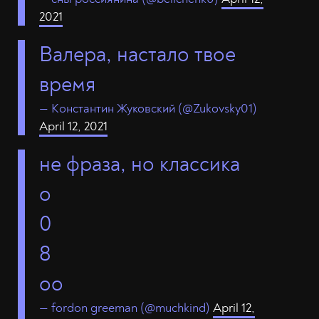
2021
Валера, настало твое
время
— Константин Жуковский (@Zukovsky01)
April 12, 2021
не фраза, но классика
о
0
8
оо
— fordon greeman (@muchkind)
April 12,