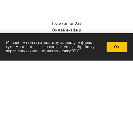
Телеканал 2х2
Онлайн-эфир
Все авторы
Мы любим печеньки, поэтому используем файлы
Все темы
куки. Но только если вы согласитесь на
обработку
ОК
персональных данных
, нажав кнопку "ОК"
© ООО «ТРК «2Х2», 2026
Правовая информация
Политика конфиденциальности
Сайт содержит рекомендательные технологии
Сделано на
Ghost
batman@2x2tv.ru