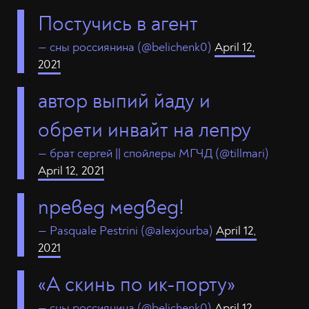
Постучись в агент
— сны россиянина (@belichenk0)
April 12,
2021
автор выпий йаду и
обрети инвайт на лепру
— брат сергей || спойлеры МГЧД (@tillmari)
April 12, 2021
превед медвед!
— Pasquale Pestrini (@alexjourba)
April 12,
2021
«А скинь по ик-порту»
— сны россиянина (@belichenk0)
April 12,