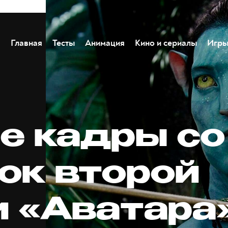
Главная
Тесты
Анимация
Кино и сериалы
Игр
е кадры со
ок второй
и «Аватара