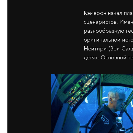
Кэмерон начал пла
сценаристов. Имен
разнообразную гео
оригинальной исто
Нейтири (Зои Салд
детях. Основной т