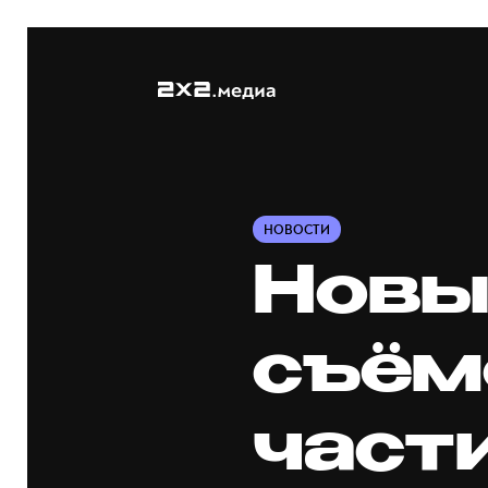
НОВОСТИ
Новы
съём
част