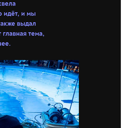
квела
 идёт, и мы
также выдал
 главная тема,
чее.