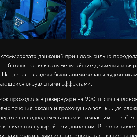
тему захвата движений пришлось сильно передел
особ точно записывать мельчайшие движения и вы
. После этого кадры были анимированы художника
имающейся визуальными эффектами.
мок проходила в резервуаре на 900 тысяч галлонов
вые течения океана и грохочущие волны. Для сло
пертов по подводным танцам и гимнастике — всё, ч
 количество пузырей при движении. Все они также
 дайверами и учились задерживать дыхание на нес