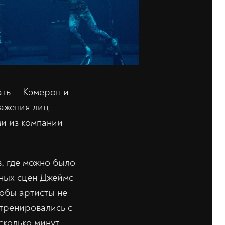
ать — Кэмерон и
ражения лиц
ми из компании
, где можно было
жных сцен Джеймс
тобы артисты не
 тренировались с
колько минут.