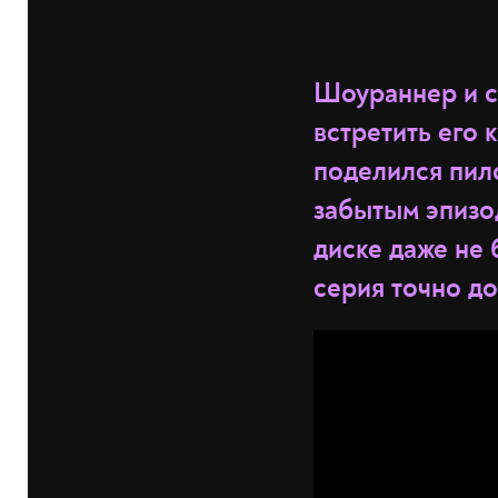
Шоураннер и с
встретить его 
поделился пил
забытым эпизод
диске даже не 
серия точно до