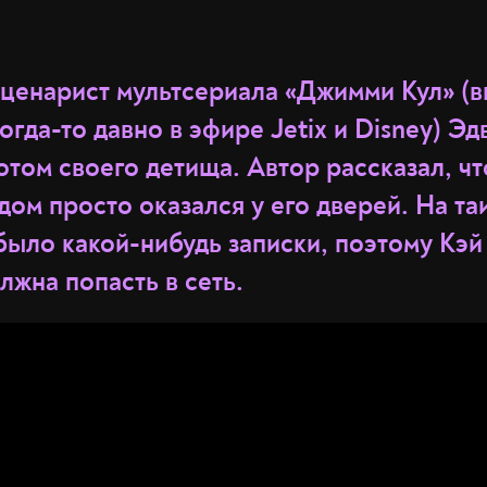
ценарист мультсериала «Джимми Кул» (в
когда-то давно в эфире Jetix и Disney) Э
отом своего детища. Автор рассказал, ч
ом просто оказался у его дверей. На т
было какой-нибудь записки, поэтому Кэй
лжна попасть в сеть.