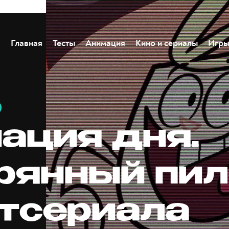
Главная
Тесты
Анимация
Кино и сериалы
Игр
ация дня.
рянный пил
тсериала