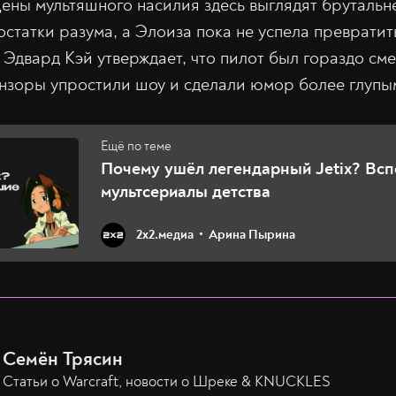
цены мультяшного насилия здесь выглядят брутальн
статки разума, а Элоиза пока не успела превратит
 Эдвард Кэй утверждает, что пилот был гораздо см
ензоры упростили шоу и сделали юмор более глупы
Почему ушёл легендарный Jetix? Вс
мультсериалы детства
2х2.медиа
Арина Пырина
Семён Трясин
Статьи о Warcraft, новости о Шреке & KNUCKLES