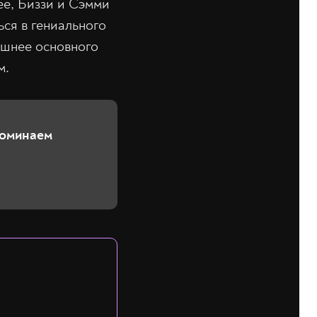
ее, Биззи и Сэмми
ься в гениального
ешнее основного
м.
поминаем