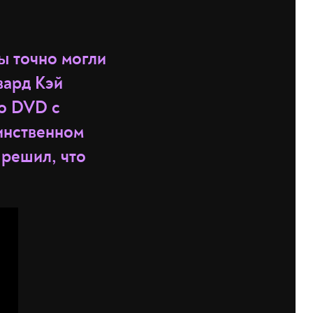
ы точно могли
двард Кэй
то DVD с
аинственном
 решил, что