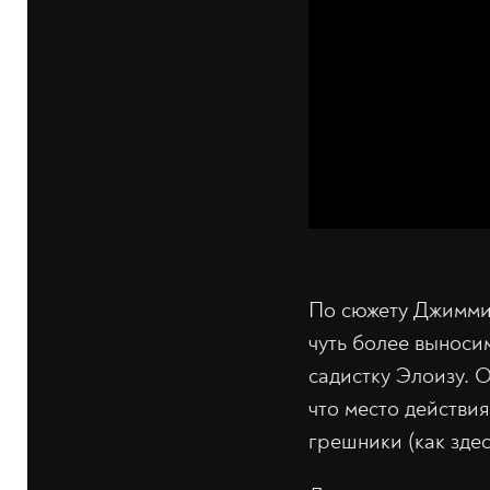
По сюжету Джимми 
чуть более выноси
садистку Элоизу. 
что место действи
грешники (как здес