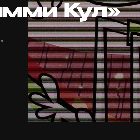
мми Кул»
ад