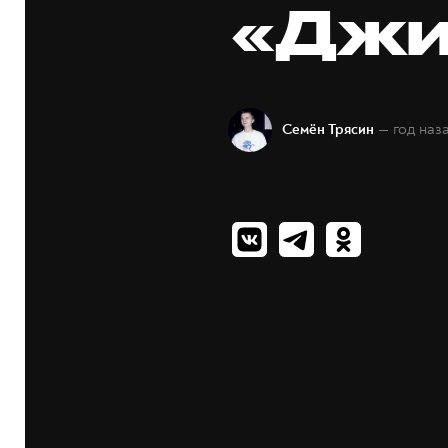
«Джи
— год наз
Семён Трясин