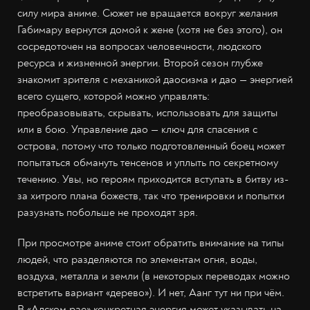
силу мира аниме. Сюжет не вращается вокруг желания
Габимару вернутся домой к жене (хотя не без этого), он
сосредоточен на вопросах человечности, людского
ресурса и жизненной энергии. Второй сезон глубже
знакомит зрителя с механикой даосизма и дао — энергией
всего сущего, которой можно управлять:
преобразовывать, скрывать, использовать для защиты
или в бою. Управление дао — ключ для спасения с
острова, потому что только подготовленный боец может
попытаться обмануть тенсенов и уплыть по секретному
течению. Увы, но героям приходится вступать в битву из-
за хитрого плана божеств, так что тренировки и попытки
разузнать побольше не проходят зря.
При просмотре аниме стоит обратить внимание на типы
людей, что разделяются по элементам огня, воды,
воздуха, металла и земли (в некоторых переводах можно
встретить вариант «дерево»). И нет, Аанг тут ни при чём.
В «Адском рае» конкретная энергия может указывать на