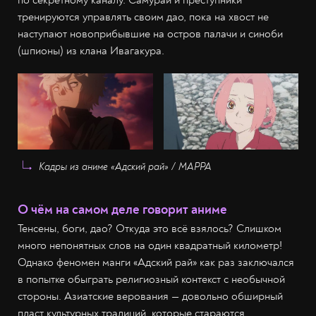
тренируются управлять своим дао, пока на хвост не
наступают новоприбывшие на остров палачи и синоби
(шпионы) из клана Ивагакура.
Кадры из аниме «Адский рай» / МАРРА
О чём на самом деле говорит аниме
Тенсены, боги, дао? Откуда это всё взялось? Слишком
много непонятных слов на один квадратный километр!
Однако феномен манги «Адский рай» как раз заключался
в попытке обыграть религиозный контекст с необычной
стороны. Азиатские верования — довольно обширный
пласт культурных традиций, которые стараются