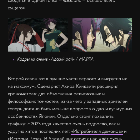
сходятся в одной точке —
«Баланс — основа всего
сущего».
Кадры из аниме «Адский рай» / МАРРА
Второй сезон взял лучшие части первого и выкрутил их
на максимум. Сценарист Акира Киндаити расширил
хронометраж для объяснения религиозных и
философских тонкостей, из-за чего у западных зрителей
теперь должно быть меньше вопросов о дао и культурных
особенностях Японии. Отдельно стоит похвалить
графику: с 2023 года качество очень подросло, как и
удругих хитов последних лет:
«Истребителя демонов»
и
«Истории Резе»
. В ближайших сериях нас ждёт очень