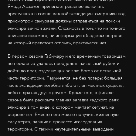
Ямада Асаэмон принимает решение включить
преступника в состав важной экспедиции: смертники под
присмотром самураев должны отправиться на поиски
эликсира вечной жизни. Сложность в том, что ни точного
описания искомого, ни информации об адском острове,
на который предстоит отплыть, практически нет.
В первом сезоне Габимару и его временным товарищам
по несчастью удалось преодолеть начальный рубеж и
дойти до врат, отделяющих землю богов от остальной
части территории. Разумеется, не без потерь: большая
часть экспедиции погибла либо от лап местных существ,
либо в драках друг с другом. Кроме того, в финале
сезона была раскрыта главная загадка «адского рая»:
эликсира в том виде, о котором мечтает сёгунат, на
острове нет. Вместо него можно получить жизненную
силу жертв, павших в процессе исследования
территории. С такими неутешительными выводами