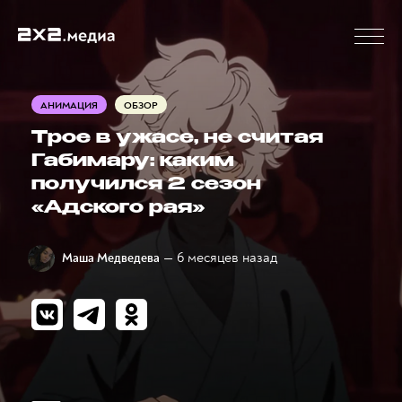
АНИМАЦИЯ
ОБЗОР
Трое в ужасе, не считая
Габимару: каким
получился 2 сезон
«Адского рая»
— 6 месяцев назад
Маша Медведева