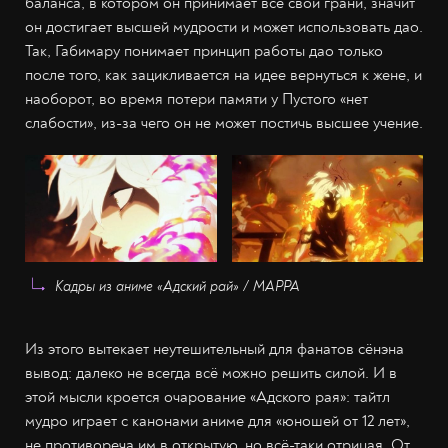
баланса, в котором он принимает все свои грани, значит
он достигает высшей мудрости и может использовать дао.
Так, Габимару понимает принцип работы дао только
после того, как зацикливается на идее вернуться к жене, и
наоборот, во время потери памяти у Пустого «нет
слабости», из-за чего он не может постичь высшее учение.
Кадры из аниме «Адский рай» / МАРРА
Из этого вытекает неутешительный для фанатов сёнэна
вывод: далеко не всегда всё можно решить силой. И в
этой мысли кроется очарование «Адского рая»: тайтл
мудро играет с канонами аниме для «юношей от 12 лет»,
не противореча им в открытую, но всё-таки отрицая. От