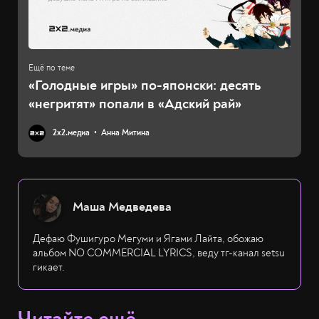
«Голодные игры» по-японски: десять
«негритят» попали в «Адский рай»
2х2.медиа
Анна Митина
Маша Медведева
Дефаю Фушигуро Мегуми и Ягами Лайта, обожаю
альбом NO COMMERCIAL LYRICS, веду тг-канал setsu
гикает.