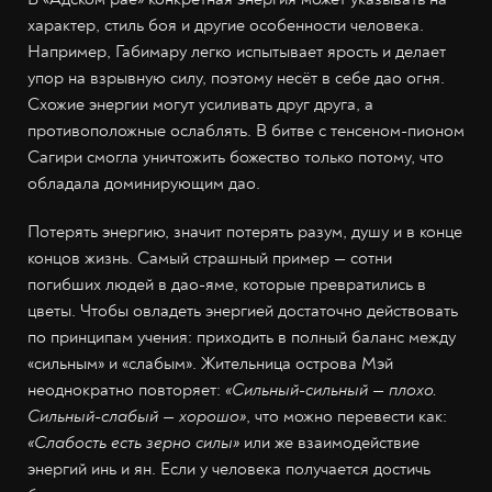
характер, стиль боя и другие особенности человека.
Например, Габимару легко испытывает ярость и делает
упор на взрывную силу, поэтому несёт в себе дао огня.
Схожие энергии могут усиливать друг друга, а
противоположные ослаблять. В битве с тенсеном-пионом
Сагири смогла уничтожить божество только потому, что
обладала доминирующим дао.
Потерять энергию, значит потерять разум, душу и в конце
концов жизнь. Самый страшный пример — сотни
погибших людей в дао-яме, которые превратились в
цветы. Чтобы овладеть энергией достаточно действовать
по принципам учения: приходить в полный баланс между
«сильным» и «слабым». Жительница острова Мэй
неоднократно повторяет:
«Сильный-сильный — плохо.
Сильный-слабый — хорошо»
, что можно перевести как:
«Слабость есть зерно силы»
или же взаимодействие
энергий инь и ян. Если у человека получается достичь