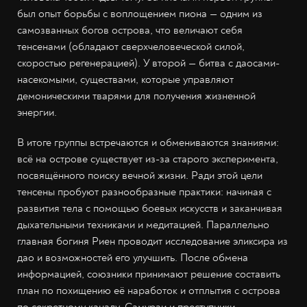
был опыт борьбы с воплощением пиона — одним из
самозванных богов острова, что величают себя
тенсенами (обладают сверхчеловеческой силой,
скоростью регенерацией). У второй — битва с даосами-
насекомыми, существами, которые управляют
демоническими тварями для получения жизненной
энергии.
В итоге группы встречаются и обмениваются знаниями:
всё на острове существует из-за старого эксперимента,
посвящённого поиску вечной жизни. Ради этой цели
тенсены пробуют разнообразные практики: начиная с
развития тела с помощью боевых искусств и заканчивая
дыхательными техниками и медитацией. Параллельно
главная богиня Риен проводит исследование эликсира из
дао и возможностей его улучшить. После обмена
информацией, союзники принимают решение составить
план по похищению её наработок и отплытия с острова
по секретному каналу. Самураи и преступники