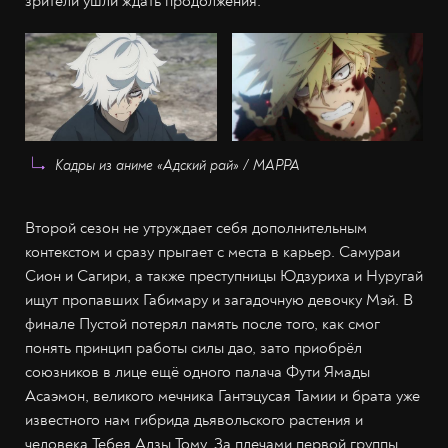
зрители ушли ждать продолжения.
Кадры из аниме «Адский рай» / МАРРА
Второй сезон не утруждает себя дополнительным
контекстом и сразу прыгает с места в карьер. Самураи
Сион и Сагири, а также преступницы Юдзуриха и Нуругай
ищут пропавших Габимару и загадочную девочку Мэй. В
финале Пустой потерял память после того, как смог
понять принцип работы силы дао, зато приобрёл
союзников в лице ещё одного палача Фути Ямады
Асаэмон, великого мечника Гантэцусая Тамии и брата уже
известного нам гибрида дьявольского растения и
человека Тебея Адзы Тому. За плечами первой группы