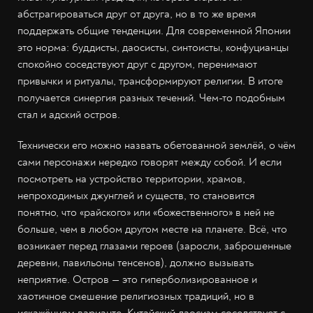
абстрагироваться друг от друга, но в то же время
поддержать общие тенденции. Для современной Японии
это норма: буддисты, даосисты, синтоисты, конфуцианцы
спокойно соседствуют друг с другом, перенимают
привычки и ритуалы, трансформируют религии. В итоге
получается синергия разных течений. Чем-то подобным
стал и адский остров.
Технически его можно назвать обетованной землёй, о чём
сами персонажи нередко говорят между собой. И если
посмотреть на устройство территории, храмов,
непроходимых джунглей и существ, то становится
понятно, что «райского» или «божественного» в ней не
больше, чем в любом другом месте на планете. Всё, что
возникает перед глазами героев (заросли, заброшенные
деревни, павильоны тенсенов), должно вызывать
неприятие. Остров — это гиперболизированное и
хаотичное смешение религиозных традиций, но в
искажённом варианте. Китайский даосизм соседствует с