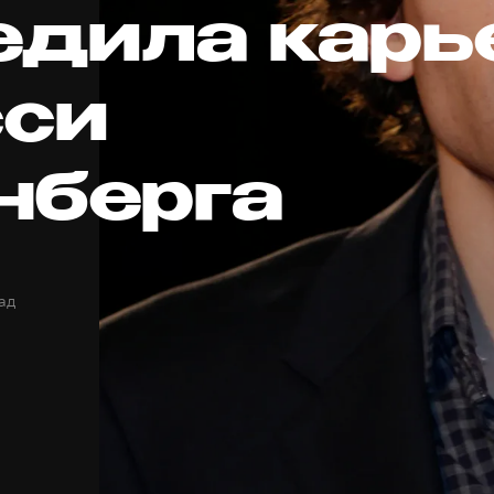
едила карь
си
нберга
ад