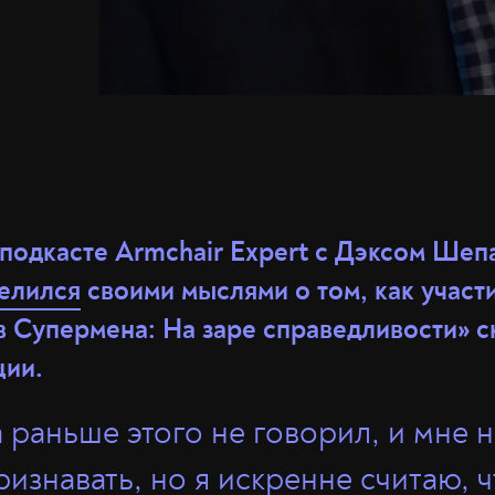
 подкасте Armchair Expert с Дэксом Ше
елился
своими мыслями о том, как участ
 Супермена: На заре справедливости» ск
ции.
а раньше этого не говорил, и мне 
изнавать, но я искренне считаю, ч