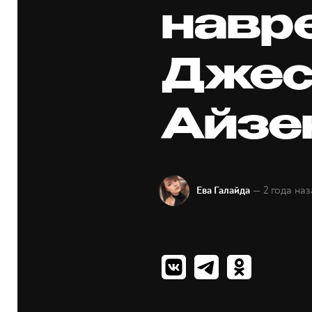
навр
Джес
Айзе
— 2 года наз
Ева Галайда