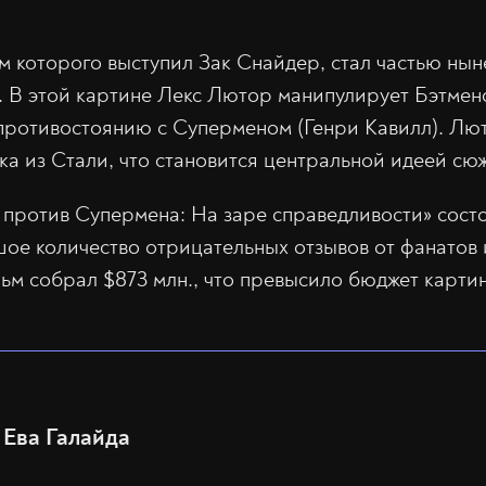
 которого выступил Зак Снайдер, стал частью ны
 В этой картине Лекс Лютор манипулирует Бэтмен
 противостоянию с Суперменом (Генри Кавилл). Л
ка из Стали, что становится центральной идеей сюж
против Супермена: На заре справедливости» состоя
ое количество отрицательных отзывов от фанатов 
ьм собрал $873 млн., что превысило бюджет картин
Ева Галайда