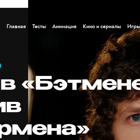
Главная
Тесты
Анимация
Кино и сериалы
Игр
 в «Бэтмен
ив
рмена»