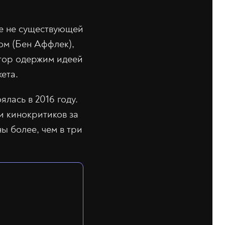
не не существующей
ом (Бен Аффлек),
ютор одержим идеей
ета.
лась в 2016 году.
и кинокритиков за
ы более, чем в три