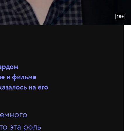
пардом
ие в фильме
азалось на его
немного
то эта роль