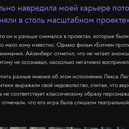
льно навредила моей карьере пото
няли в столь масштабном проекте»
что он и раньше снимался в проектах, которые были
ло мало кому известно. Однако фильм «Бэтмен про
внимания. Айзенберг отметил, что не читает анонс
этому не осознавал, насколько негативно воспринял
етить разные мнения об этом исполнении Лекса Лю
итики выражали своё недовольство, считая, что вер
 не соответствует классическому образу персонажа
отмечали, что его игра была слишком театральной