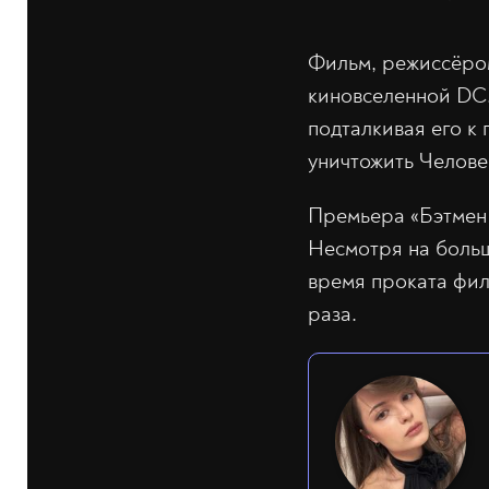
Фильм, режиссёром
киновселенной DC.
подталкивая его к
уничтожить Челове
Премьера «Бэтмен 
Несмотря на больш
время проката фил
раза.