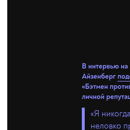
В интервью на
Айзенберг
под
«Бэтмен против
личной репута
«Я никогд
неловко пр