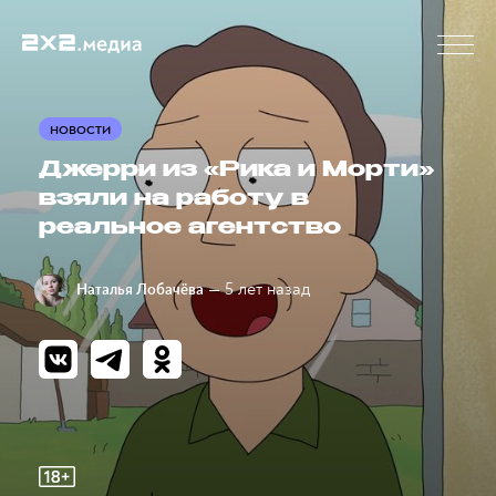
НОВОСТИ
Джерри из «Рика и Морти»
взяли на работу в
реальное агентство
— 5 лет назад
Наталья Лобачёва