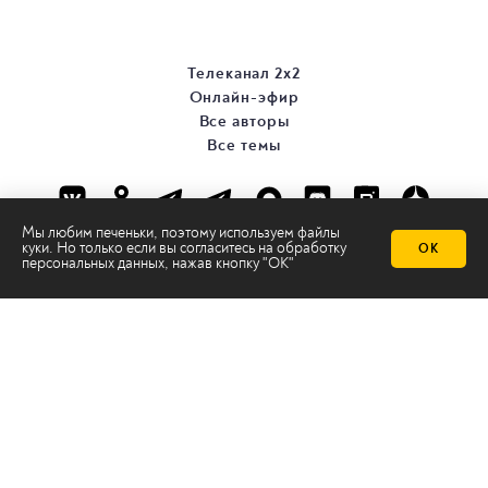
Телеканал 2х2
Онлайн-эфир
Все авторы
Все темы
Мы любим печеньки, поэтому используем файлы
куки. Но только если вы согласитесь на
обработку
ОК
персональных данных
, нажав кнопку "ОК"
© ООО «ТРК «2Х2», 2026
Правовая информация
Политика конфиденциальности
Сайт содержит рекомендательные технологии
Сделано на
Ghost
batman@2x2tv.ru