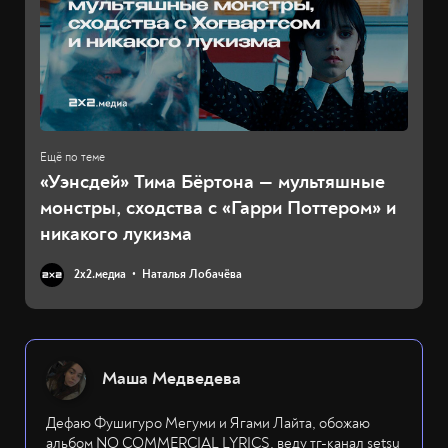
«Уэнсдей» Тима Бёртона — мультяшные
монстры, сходства с «Гарри Поттером» и
никакого лукизма
2х2.медиа
Наталья Лобачёва
Маша Медведева
Дефаю Фушигуро Мегуми и Ягами Лайта, обожаю
альбом NO COMMERCIAL LYRICS, веду тг-канал setsu