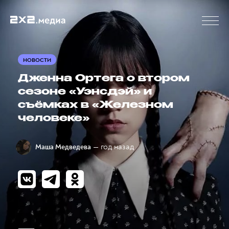
НОВОСТИ
Дженна Ортега о втором
сезоне «Уэнсдэй» и
съёмках в «Железном
человеке»
— год назад
Маша Медведева