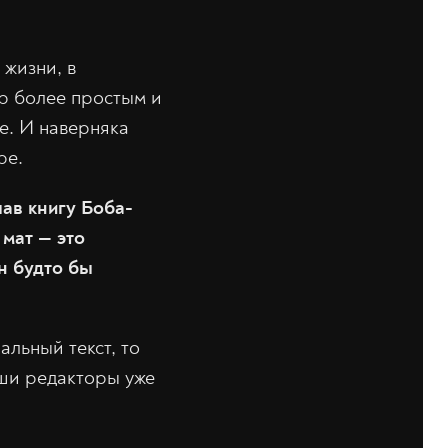
 жизни, в
ир более простым и
ое. И наверняка
ре.
шав книгу Боба-
 мат — это
н будто бы
альный текст, то
аши редакторы уже