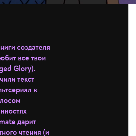
ниги создателя
юбит все твои
ged Glory).
чили текст
льтсериал в
олосом
енностях
mate дарит
ного чтения (и