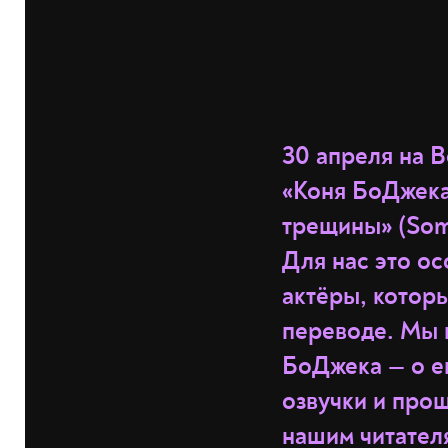
30 апреля на 
«Коня БоДжека
трещины» (Some
Для нас это ос
актёры, котор
переводе. Мы
БоДжека — о е
озвучки и про
нашим читате