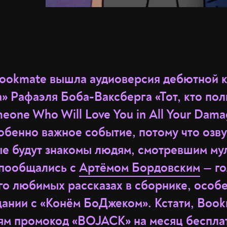
Bookmate вышла аудиоверсия дебютной к
» Рафаэля Боба-Ваксберга «Тот, кто пол
one Who Will Love You in All Your Dama
обенно важное событие, потому что озву
ые будут знакомы людям, смотревшим му
 пообщались с
Артёмом Бордовским
— г
го любимых рассказах в сборнике, особ
щании с «Конём БоДжеком». Кстати, Book
лям
промокод «BOJACK»
на месяц бесплат