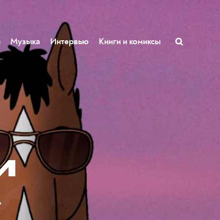
ы
Музыка
Интервью
Книги и комиксы
и
»