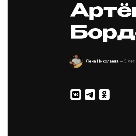
Арт
Борд
— 5 лет
Лена Николаева