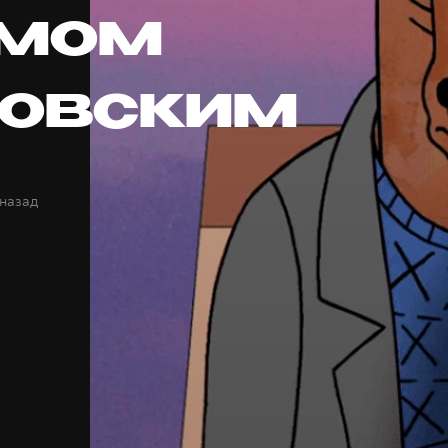
ёмом
овским
 назад