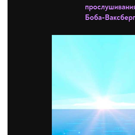
прослушивания!
Боба-Ваксберга