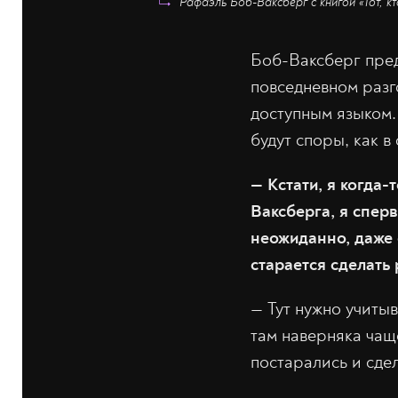
Рафаэль Боб-Ваксберг с книгой «Тот, к
Боб-Ваксберг пред
повседневном разг
доступным языком. 
будут споры, как в
— Кстати, я когда
Ваксберга, я сперв
неожиданно, даже 
старается сделать
— Тут нужно учитыв
там наверняка чащ
постарались и сде