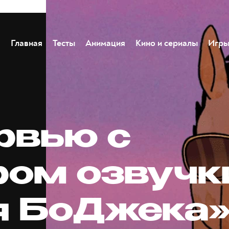
Главная
Тесты
Анимация
Кино и сериалы
Игр
рвью с
ром озвучк
я БоДжека