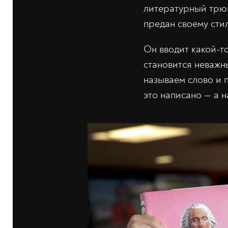
литературный трюка
предан своему сти
Он вводит какой-то
становится неважны
называем слово и 
это написано — а 