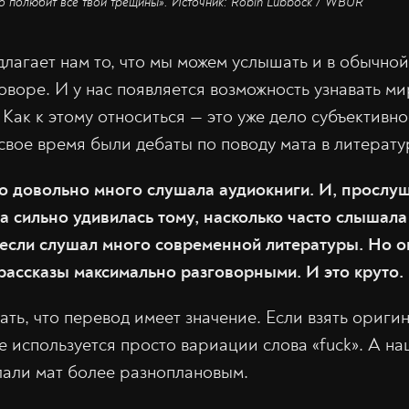
то полюбит все твои трещины». Источник: Robin Lubbock / WBUR
лагает нам то, что мы можем услышать и в обычной
оворе. И у нас появляется возможность узнавать м
Как к этому относиться — это уже дело субъективн
 свое время были дебаты по поводу мата в литерату
-то довольно много слушала аудиокниги. И, прослу
а сильно удивилась тому, насколько часто слышала
если слушал много современной литературы. Но о
 рассказы максимально разговорными. И это круто.
ать, что перевод имеет значение. Если взять оригин
е используется просто вариации слова «fuck». А н
лали мат более разноплановым.