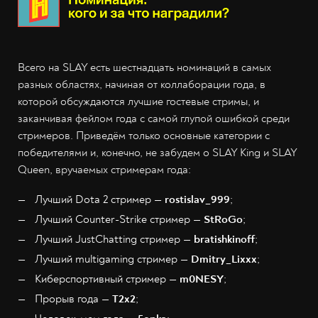
Всего на SLAY есть шестнадцать номинаций в самых
разных областях, начиная от коллаборации года, в
которой обсуждаются лучшие гостевые стримы, и
заканчивая фейлом года с самой глупой ошибкой среди
стримеров. Приведём только основные категории с
победителями и, конечно, не забудем о SLAY King и SLAY
Queen, вручаемых стримерам года:
Лучший Dota 2 стример —
rostislav_999
;
Лучший Сounter-Strike стример —
StRoGo
;
Лучший JustChatting стример —
bratishkinoff
;
Лучший multigaming стример —
Dmitry_Lixxx
;
Киберспортивный стример —
m0NESY
;
Прорыв года —
Т2х2
;