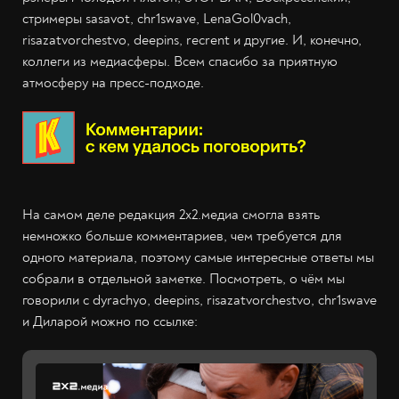
стримеры sasavot, chr1swave, LenaGol0vach,
risazatvorchestvo, deepins, recrent и другие. И, конечно,
коллеги из медиасферы. Всем спасибо за приятную
атмосферу на пресс-подходе.
На самом деле редакция 2х2.медиа смогла взять
немножко больше комментариев, чем требуется для
одного материала, поэтому самые интересные ответы мы
собрали в отдельной заметке. Посмотреть, о чём мы
говорили с dуrachyo, deepins, risazatvorchestvo, chr1swave
и Диларой можно по ссылке: