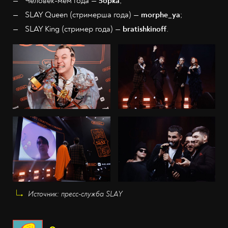
Человек-мем года —
5opka
;
SLAY Queen (стримерша года) —
morphe_ya
;
SLAY King (стример года) —
bratishkinoff
.
Источник: пресс-служба SLAY