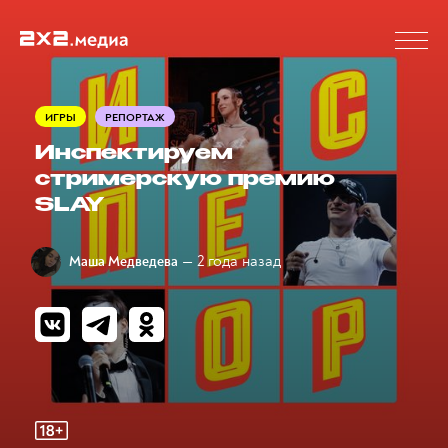
ИГРЫ
РЕПОРТАЖ
Инспектируем
стримерскую премию
SLAY
— 2 года назад
Маша Медведева