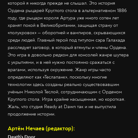
которой я никогда прежде не слышал. Это история
Ордена рыцарей Круглого стола в альтернативном 1886
году, где рыцари короля Артура уже много сотен лет
хранят покой в Великобритании, защищая страну от
«полукровок» — оборотней и вампиров, скрывающихся
среди людей. Главный герой под титулом сэра Галахада
расследует заговор, в который втянуты и члены Ордена.
Это игра в довольно редком для консолей жанре шутера
с укрытиями, и в ней нужно постоянно сражаться с
врагами, используя окружение. Жанр игры часто
определяют как «Теслапанк», поскольку многие
технологии здесь созданы реально существовавшим
учёным Николой Теслой, сотрудничающим с Орденом
Круглого стола. Игра крайне насыщенная, но короткая.
Жаль, что студия Ready at Dawn так и не выпустила
продолжение истории.
Артём Нечаев (редактор):
Death’s Door