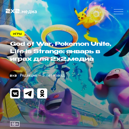
ИГРЫ
God of War, Pokemon Unite,
Life is Strange: январь в
играх для 2х2.медиа
— 5 лет назад
Редакция