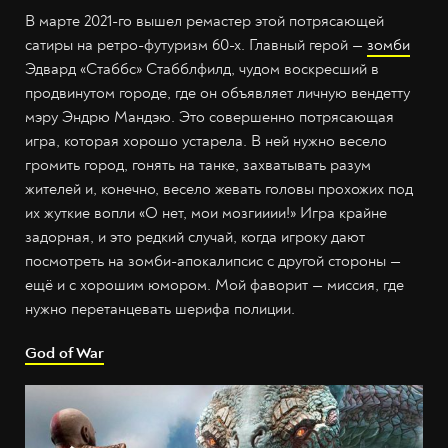
В марте 2021-го вышел ремастер этой потрясающей
сатиры на ретро-футуризм 60-х. Главный герой —
зомби
Эдвард «Стаббс» Стабблфилд, чудом воскресший в
продвинутом городе, где он объявляет личную вендетту
мэру Эндрю Мандэю. Это совершенно потрясающая
игра, которая хорошо устарела. В ней нужно весело
громить город, гонять на танке, захватывать разум
жителей и, конечно, весело жевать головы прохожих под
их жуткие вопли «О нет, мои мозгииии!» Игра крайне
задорная, и это редкий случай, когда игроку дают
посмотреть на зомби-апокалипсис с другой стороны —
ещё и с хорошим юмором. Мой фаворит — миссия, где
нужно перетанцевать шерифа полиции.
God of War