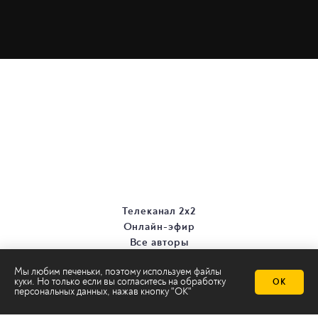
Телеканал 2х2
Онлайн-эфир
Все авторы
Все темы
Мы любим печеньки, поэтому используем файлы
куки. Но только если вы согласитесь на
обработку
ОК
персональных данных
, нажав кнопку "ОК"