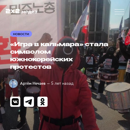
НОВОСТИ
«Игра в кальмара» стала
символом
южнокорейских
протестов
— 5 лет назад
Артём Нечаев