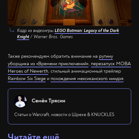
Кадр из видеоигры
LEGO Batman: Legacy of the Dark
Knight
/ Warner Bros. Games
Также рекомендуем обратить внимание на
рутину
уборщика из «Времени приключений»
,
перезапуск MOBA
Heroes of Newerth
, стильный анимационный трейлер
Rainbow Six Siege
и
похождения мексиканского ниндзя
.
Семён Трясин
Статьи о Warcraft, новости о Шреке & KNUCKLES
Читайте ещё