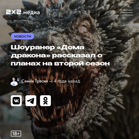
НОВОСТИ
Шоуранер «Дома
дракона» рассказал о
планах на второй сезон
— 4 года назад
Семён Трясин