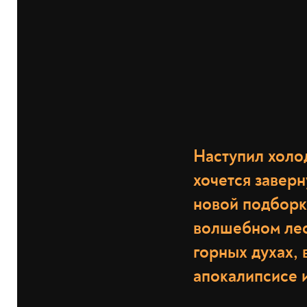
Наступил холод
хочется заверн
новой подборке
волшебном лесе
горных духах,
апокалипсисе 