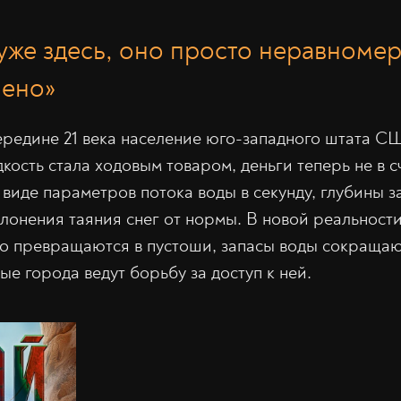
уже здесь, оно просто неравноме
лено»
ередине 21 века население юго-западного штата 
ость стала ходовым товаром, деньги теперь не в с
в виде параметров потока воды в секунду, глубины 
клонения таяния снег от нормы. В новой реальнос
о превращаются в пустоши, запасы воды сокраща
ые города ведут борьбу за доступ к ней.