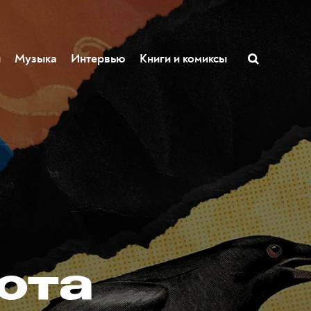
ы
Музыка
Интервью
Книги и комиксы
бота