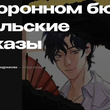
хоронном б
альские
казы
— 2 года назад
ндрианова