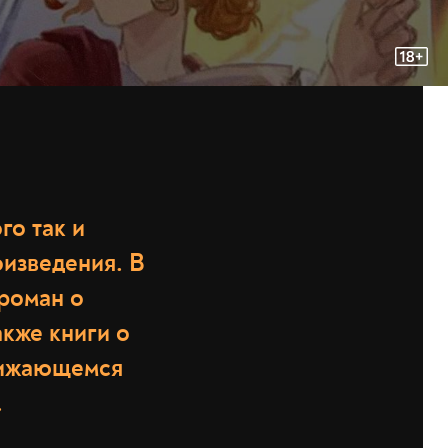
го так и
оизведения. В
 роман о
акже книги о
ближающемся
.