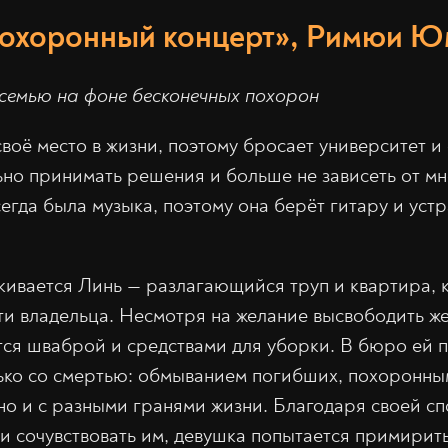
охоронный концерт», Римюи 
семью на фоне бесконечных похорон
оё место в жизни, поэтому бросает университет и 
но принимать решения и больше не зависеть от мн
егда была музыка, поэтому она берёт гитару и уст
лкивается Линь — разлагающийся труп и квартира,
ти владельца. Несмотря на желание высвободить же
ся шваброй и средствами для уборки. В бюро ей 
лько со смертью: обмыванием погибших, похоронны
 но и с разными гранями жизни. Благодаря своей с
 и сочувствовать им, девушка попытается примирит