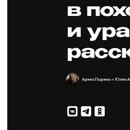
в по
и ур
расс
и
Арина Пырина
Юлия А