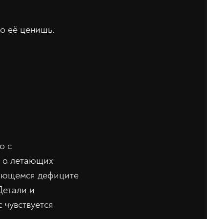
о её ценишь.
о с
о о летающих
жающемся дефиците
Детали и
 чувствуется