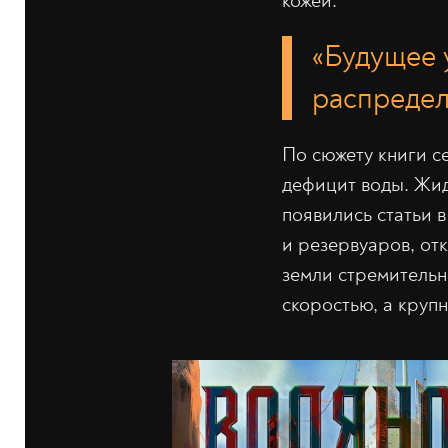
кожей.
«Будущее 
распреде
По сюжету книги с
дефицит воды. Жидк
появились статьи 
и резервуаров, от
земли стремительн
скоростью, а крупн