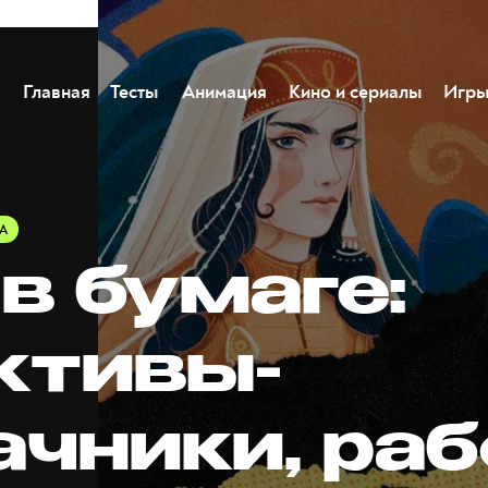
Главная
Тесты
Анимация
Кино и сериалы
Игр
А
в бумаге:
ктивы-
ачники, ра