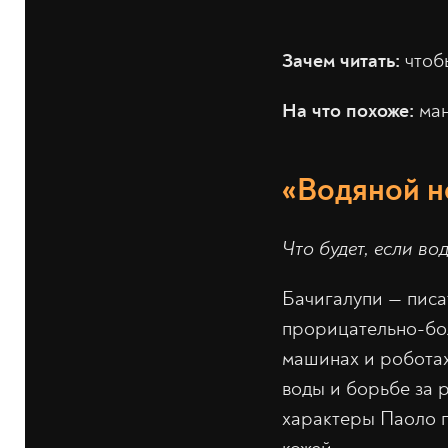
Зачем читать:
чтобы
На что похоже:
ма
«Водяной н
Что будет, если во
Бачигалупи — писа
прорицательно-бол
машинах и роботах
воды и борьбе за р
характеры Паоло п