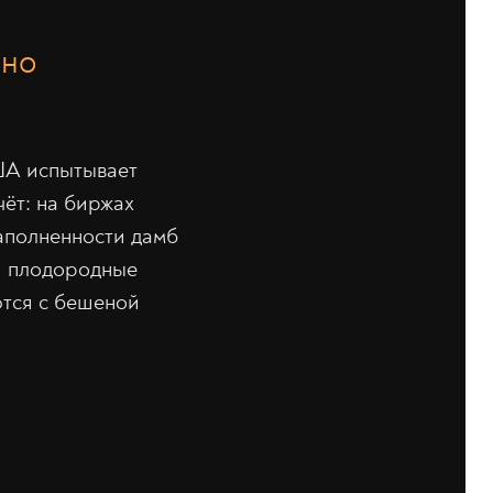
рно
США испытывает
чёт: на биржах
заполненности дамб
ти плодородные
ются с бешеной