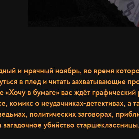
ный и мрачный ноябрь, во время которо
уться в плед и читать захватывающие пр
 «Хочу в бумаге» вас ждёт графический
, комикс о неудачниках-детективах, а т
 ведьмах, политических заговорах, при
и загадочное убийство старшеклассницы