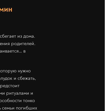
Юмин
сбегает из дома.
ения родителей.
раивается… в
 которую нужно
лудок и сбежать,
предстоит
ми ритуалами и
пособности тонко
ь семьи погибших