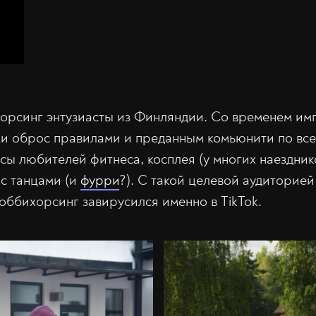
орсинг энтузиасты из Финляндии. Со временем и
ми оброс правилами и преданным комьюнити по все
сы любителей фитнеса, косплея (у многих наездни
 с танцами (и
фурри
?). С такой целевой аудиторией
хоббихорсинг завирусился именно в TikTok.