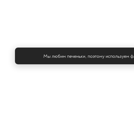
Мы любим печеньки, поэтому используем фа
Те
© ООО «ТРК «2Х2», 2026
Правовая информация