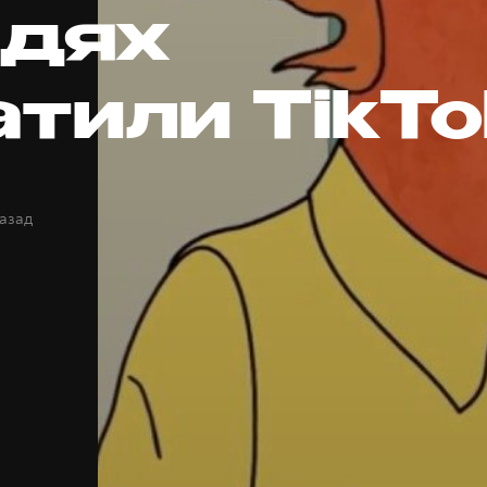
дях
атили TikTo
назад