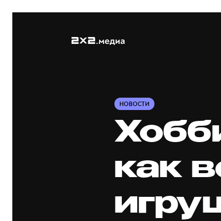
НОВОСТИ
Хобб
как 
игру