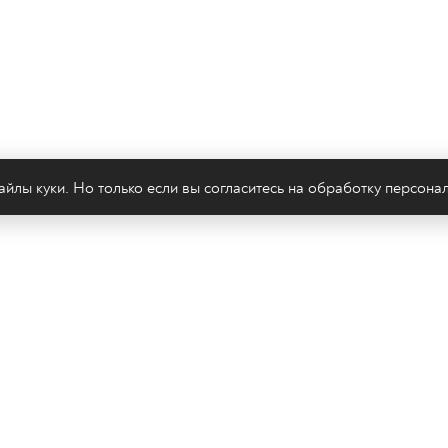
йлы куки. Но только если вы согласитесь на
обработку персона
леканал 2х2
Онлайн-эфир
Все авторы
Все т
Политика конфиденциальности
Сайт содержит рекомендательные тех