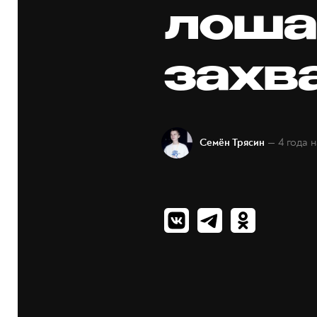
лоша
захв
— 4 года 
Семён Трясин