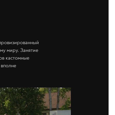
мпровизированный
му миру. Занятие
ков кастомные
 вполне