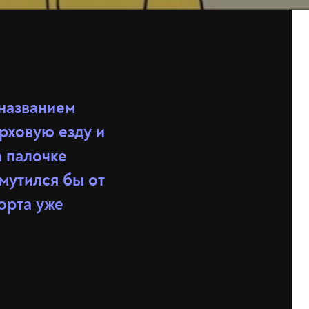
 названием
рховую езду и
 палочке
мутился бы от
орта уже