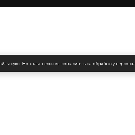
йлы куки. Но только если вы согласитесь на
обработку персона
леканал 2х2
Онлайн-эфир
Все авторы
Все т