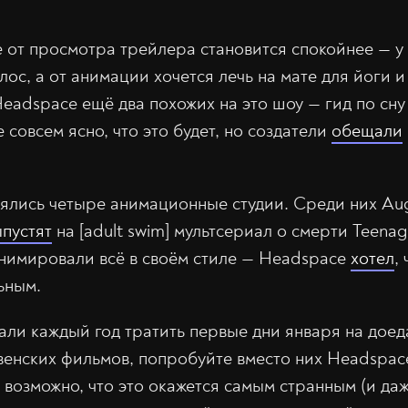
е от просмотра трейлера становится спокойнее — 
с, а от анимации хочется лечь на мате для йоги и 
 Headspace ещё два похожих на это шоу — гид по сну 
е совсем ясно, что это будет, но создатели
обещали
зялись четыре анимационные студии. Среди них Aug
пустят
на [adult swim] мультсериал о смерти Teenag
нимировали всё в своём стиле — Headspace
хотел
,
ьным.
тали каждый год тратить первые дни января на доед
енских фильмов, попробуйте вместо них Headspace
е возможно, что это окажется самым странным (и да