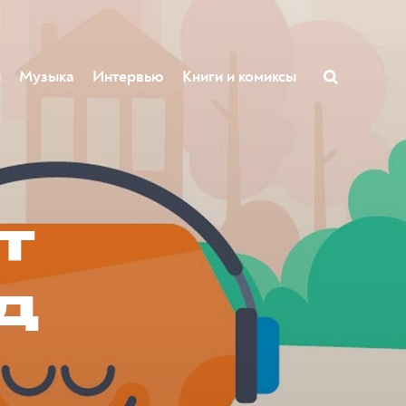
ы
Музыка
Интервью
Книги и комиксы
т
д