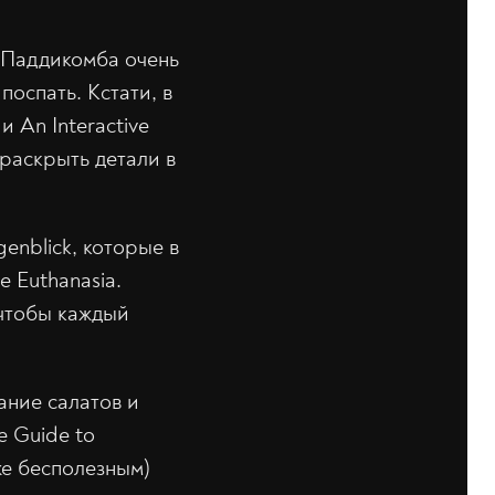
у Паддикомба очень
поспать. Кстати, в
и An Interactive
раскрыть детали в
enblick, которые в
e Euthanasia.
 чтобы каждый
ание салатов и
 Guide to
же бесполезным)