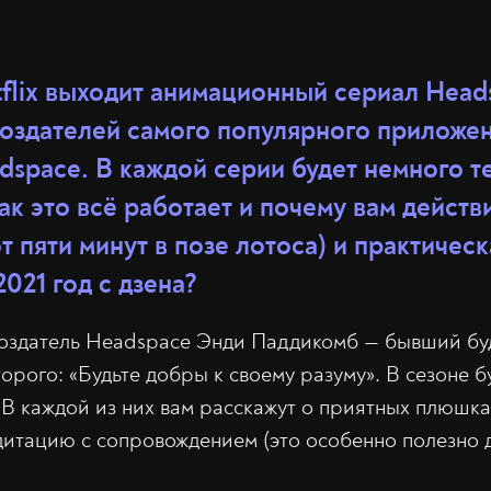
tflix выходит анимационный сериал Head
создателей самого популярного приложе
dspace. В каждой серии будет немного т
к это всё работает и почему вам действ
т пяти минут в позе лотоса) и практическ
2021 год с дзена?
создатель Headspace Энди Паддикомб — бывший бу
орого: «Будьте добры к своему разуму». В сезоне б
 В каждой из них вам расскажут о приятных плюшка
дитацию с сопровождением (это особенно полезно д