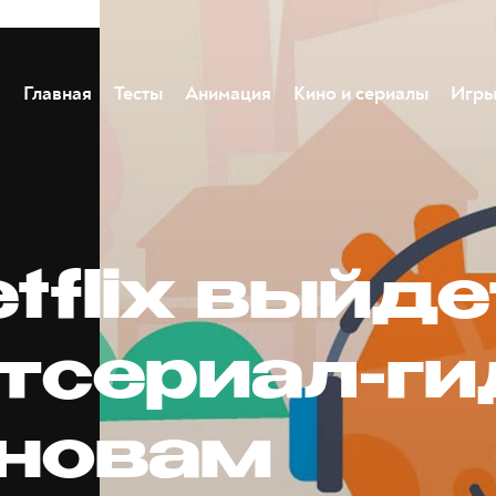
Главная
Тесты
Анимация
Кино и сериалы
Игр
tflix выйде
тсериал-ги
сновам