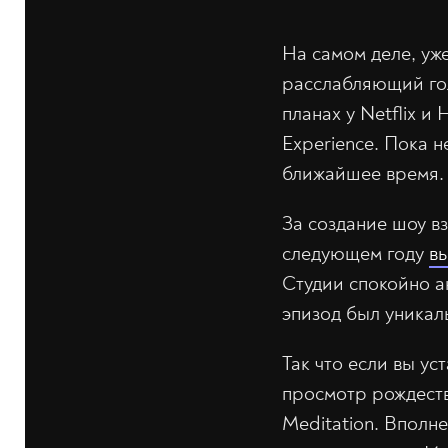
На самом деле, уж
расслабляющий голо
планах у Netflix и
Experience. Пока н
ближайшее время.
За создание шоу в
следующем году
вы
Студии спокойно а
эпизод был уникал
Так что если вы ус
просмотр рождеств
Meditation. Вполн