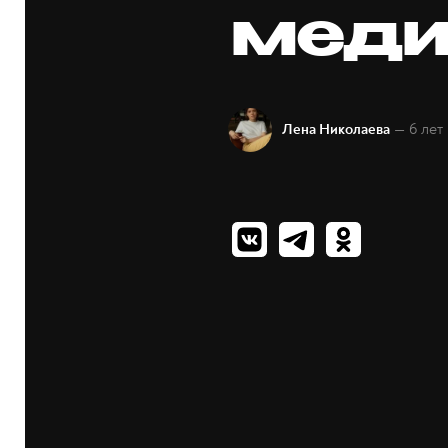
меди
— 6 лет
Лена Николаева