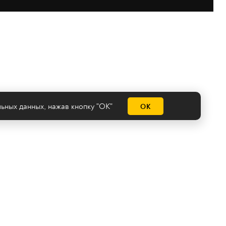
льных данных
, нажав кнопку "ОК"
ОК
емы