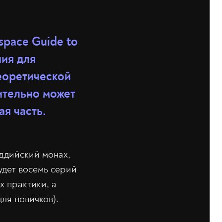
space Guide to
ния для
еоретической
ительно может
ая часть.
ддийский монах,
удет восемь серий
х практики, а
ля новичков).