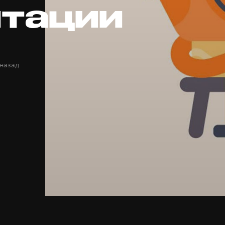
тации
 назад