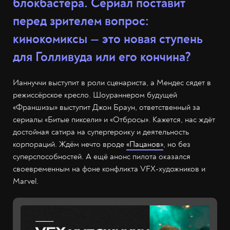
блокбастера. Сериал поставит
перед зрителем вопрос:
кинокомиксы — это новая ступень
для Голливуда или его кончина?
Ианнуччи выступит в роли сценариста, а Мендес сядет в
режиссёрское кресло. Шоураннером будущей
«Франшизы» выступит Джон Браун, ответственный за
сериалы «Битые пиксели» и «Отбросы». Кажется, нас ждёт
достойная сатира на супергероику и деятельность
корпораций. Ждём нечто вроде
«Пацанов»
, но без
суперспособностей. А ещё анонс пилота оказался
своевременным на фоне конфликта VFX-художников и
Marvel.