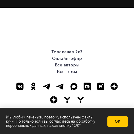
Телеканал 2х2
Онлайн-эфир
Все авторы
Все темы
© ООО «ТРК «2Х2», 2026
Мы любим печеньки, поэтому используем файлы
куки. Но только если вы согласитесь на
обработку
ОК
Правовая информация
персональных данных
, нажав кнопку "ОК"
Политика конфиденциальности