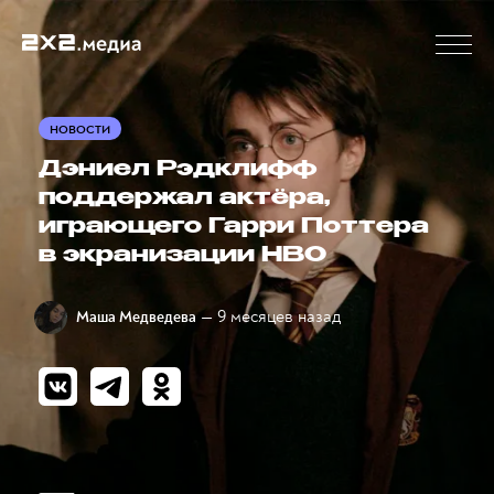
НОВОСТИ
Дэниел Рэдклифф
поддержал актёра,
играющего Гарри Поттера
в экранизации HBO
— 9 месяцев назад
Маша Медведева