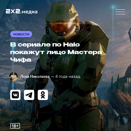
НОВОСТИ
В сериале по Halo
покажут лицо Мастера
Чифа
— 4 года назад
Лена Николаева