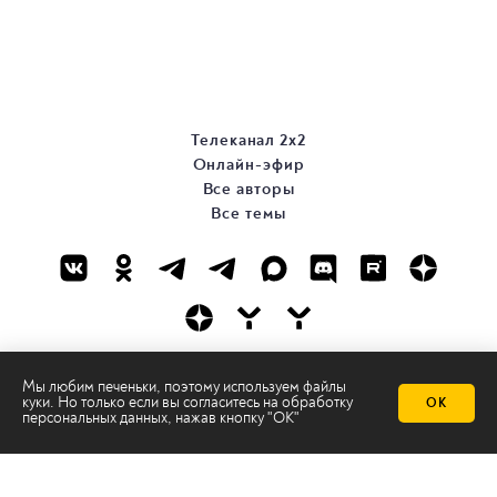
Телеканал 2х2
Онлайн-эфир
Все авторы
Все темы
© ООО «ТРК «2Х2», 2026
Мы любим печеньки, поэтому используем файлы
куки. Но только если вы согласитесь на
обработку
ОК
Правовая информация
персональных данных
, нажав кнопку "ОК"
Политика конфиденциальности
Сайт содержит рекомендательные технологии