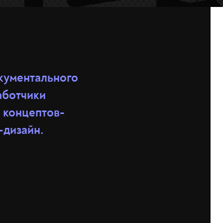
окументального
аботчики
 концептов-
-дизайн.