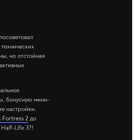
 посоветовал
 технических
ны, но отстойная
рактивных
бальное
ы, бонусную мини-
ие настройки.
 Fortress 2
до
alf-Life 3?!