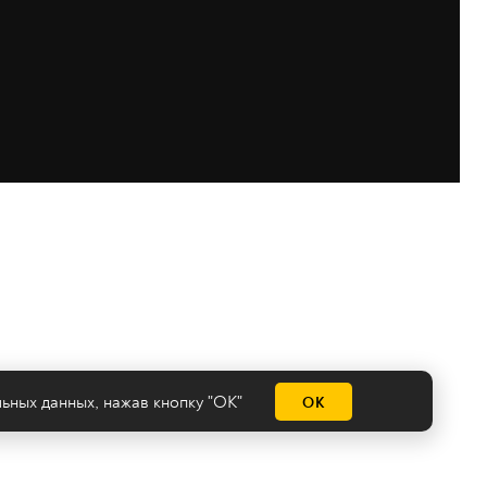
льных данных
, нажав кнопку "ОК"
ОК