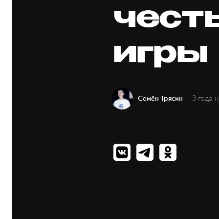
чест
игры
— 3 года 
Семён Трясин