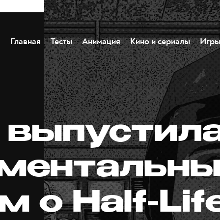
Главная
Тесты
Анимация
Кино и сериалы
Игр
e выпустил
ментальны
 о Half-Lif