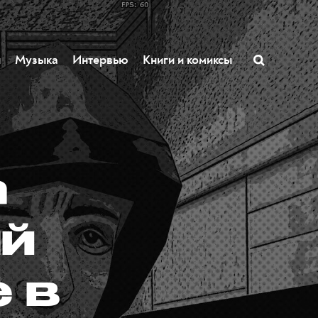
ы
Музыка
Интервью
Книги и комиксы
а
й
e в