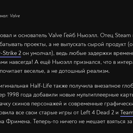
анал: Valve
вовал и основатель Valve Гейб Ньюэлл. Отец Steam
батывать проекты, а не выпускать сырой продукт (о
-Strike 2
он умолчал), ведь любые задержки времен
ами навсегда! А ещё Ньюэлл признался, что в инте
почитает веселье, а не дотошный реализм.
игинальная Half-Life также получила внезапное гло
ер 1998 года добавили новые мультиплеерные карт
пачку скинов персонажей и современные графическ
овила все свои старые игры от Left 4 Dead 2 и
Team
 Фримена. Теперь-то ничего не мешает взяться за H