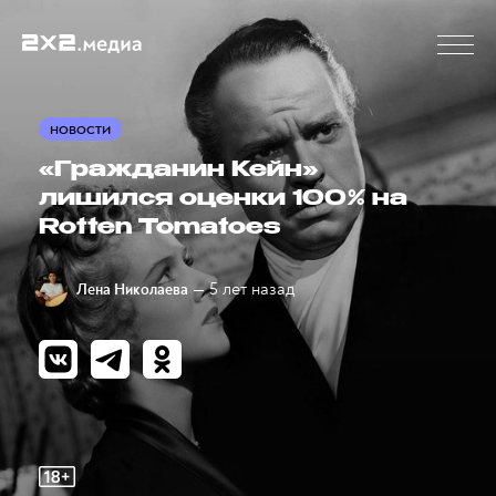
НОВОСТИ
«Гражданин Кейн»
лишился оценки 100% на
Rotten Tomatoes
— 5 лет назад
Лена Николаева