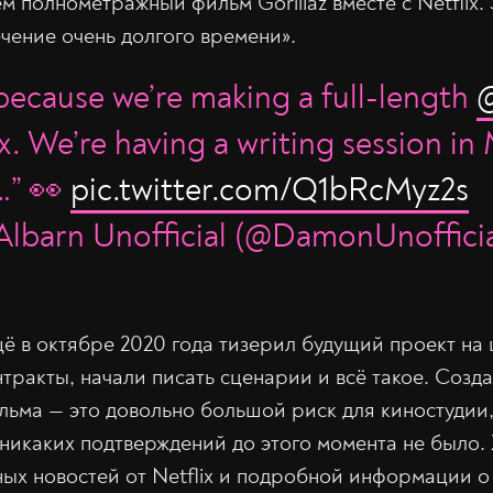
 полнометражный фильм Gorillaz вместе с Netflix. 
ечение очень долгого времени».
 because we’re making a full-length
@
x. We’re having a writing session in 
…” 👀
pic.twitter.com/Q1bRcMyz2s
lbarn Unofficial (@DamonUnoffici
 в октябре 2020 года тизерил будущий проект на ш
тракты, начали писать сценарии и всё такое. Созд
ьма — это довольно большой риск для киностудии,
никаких подтверждений до этого момента не было. 
ых новостей от Netflix и подробной информации о 