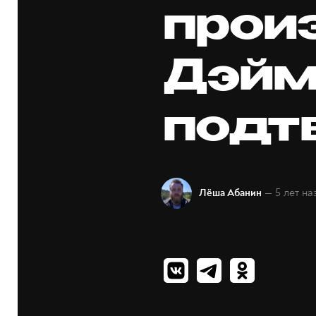
прои
Дэйм
подт
— 5 лет на
Лёша Абанин