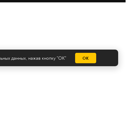
льных данных
, нажав кнопку "ОК"
ОК
емы
нологии
Сделано на
Ghost
batman@2x2tv.ru
18+