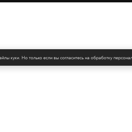
йлы куки. Но только если вы согласитесь на
обработку персона
леканал 2х2
Онлайн-эфир
Все авторы
Все т
Политика конфиденциальности
Сайт содержит рекомендательные тех