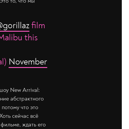
Это то, что мы
gorillaz
film
Malibu this
al)
November
оу New Arrival:
ание абстрактного
 потому что это
Хоть сейчас всё
фильме, ждать его