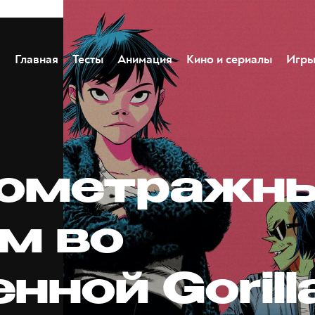
Главная
Тесты
Анимация
Кино и сериалы
Игр
ометражн
м во
нной Gorill