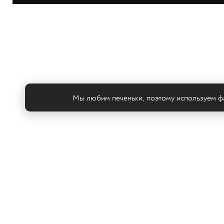
Мы любим печеньки, поэтому используем фа
Те
© ООО «ТРК «2Х2», 2026
Правовая информация