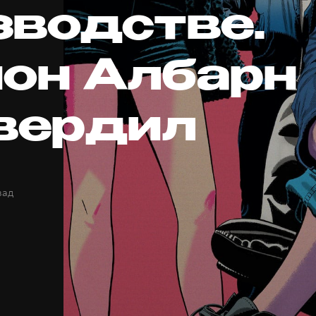
зводстве.
он Албарн
вердил
зад