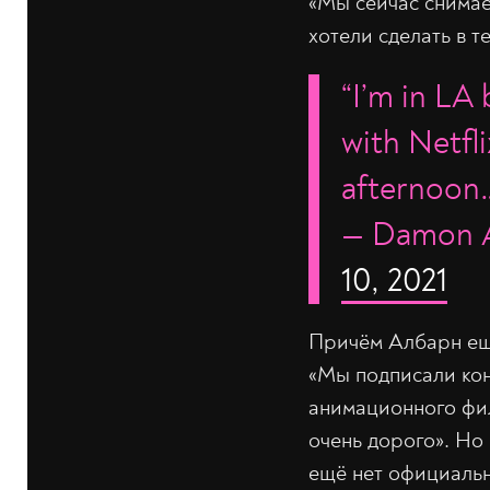
«Мы сейчас снимаем
хотели сделать в т
“I’m in LA
with Netfli
afternoon
— Damon A
10, 2021
Причём Албарн ещё
«Мы подписали кон
анимационного фил
очень дорого». Но 
ещё нет официальн