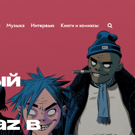
ы
Музыка
Интервью
Книги и комиксы
ый
az в