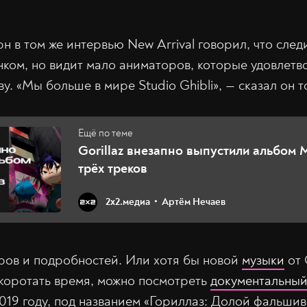
н в том же интервью New Arrival говорил, что следи
ом, но видит мало аниматоров, которые удовлетв
у. «Мы больше в мире Studio Ghibli», — сказал он т
Gorillaz внезапно выпустили альбом 
трёх треков
2х2.медиа
Артём Нечаев
ров и подробностей. Или хотя бы новой
музыки
от 
коротать время, можно посмотреть
документальны
019 году, под названием «Гориллаз: Долой фальшив