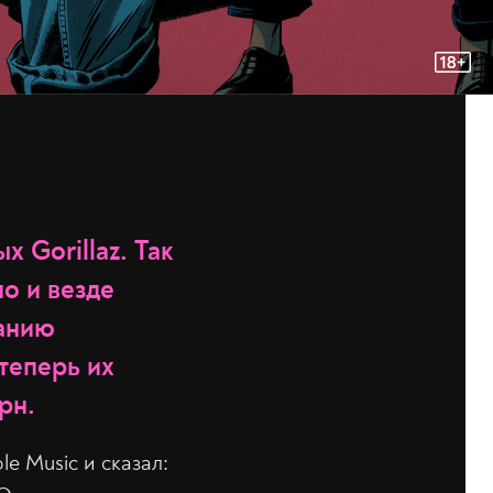
 Gorillaz. Так
но и везде
данию
теперь их
рн.
e Music и сказал: