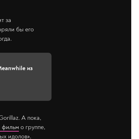
т за
оряли бы его
огда.
Meanwhile из
Gorillaz. А пока,
й фильм
о группе,
ых идолов».