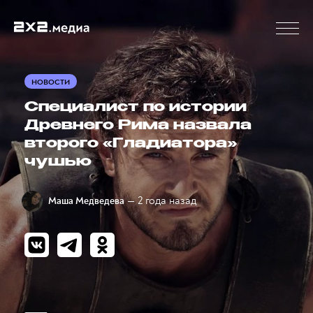
НОВОСТИ
Специалист по истории
Древнего Рима назвала
второго «Гладиатора»
чушью
— 2 года назад
Маша Медведева