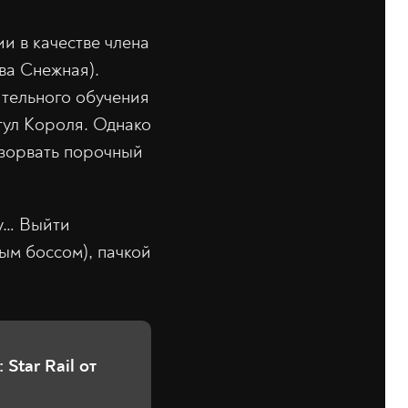
и в качестве члена
ва Снежная).
ительного обучения
тул Короля. Однако
азорвать порочный
ду… Выйти
м боссом), пачкой
Star Rail от