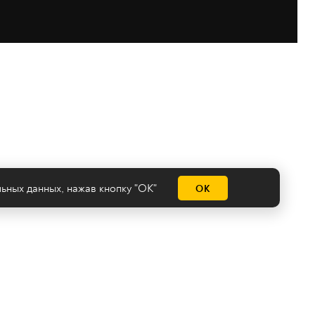
льных данных
, нажав кнопку "ОК"
ОК
емы