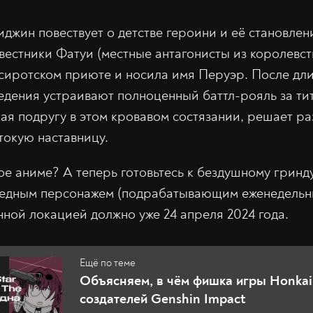
жин повествует о детстве героини и её становлени
естники Фатуи (местные антагонисты из королевст
сиротском приюте и носила имя Перуэр. После дл
едения устраивают полноценный баттл-рояль за ти
ая подругу в этом кровавом состязании, решает р
токую наставницу.
е аниме? А теперь готовьтесь к бездушному грин
редным персонажем (подрабатывающим еженедельны
нной локацией должно уже 24 апреля 2024 года.
Объясняем, в чём фишка игры Honkai: 
создателей Genshin Impact