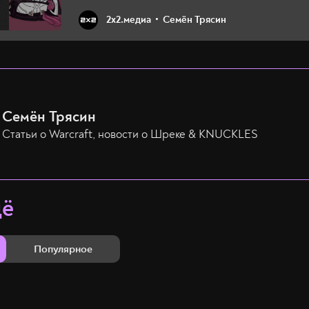
2х2.медиа
Семён Трясин
Семён Трясин
Статьи о Warcraft, новости о Шреке & KNUCKLES
щё
Популярное