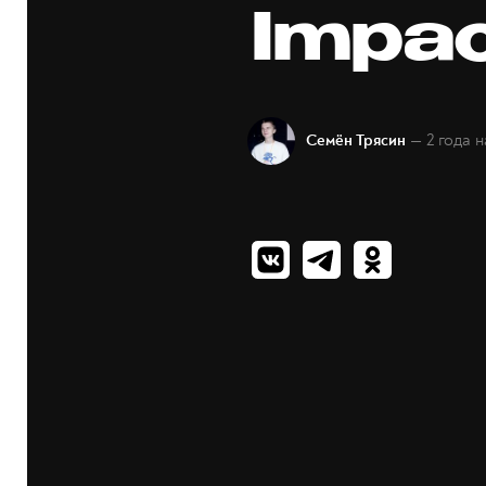
Impa
— 2 года 
Семён Трясин