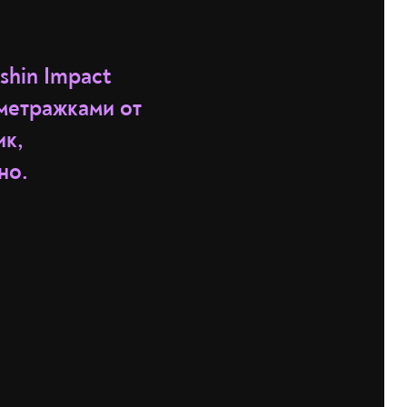
shin Impact
ометражками от
ик,
но.