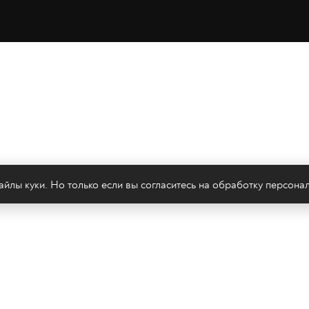
йлы куки. Но только если вы согласитесь на
обработку персона
леканал 2х2
Онлайн-эфир
Все авторы
Все т