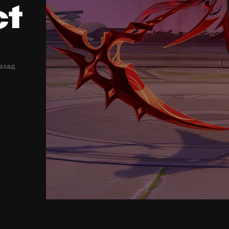
ct
назад