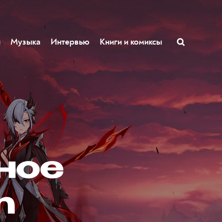
ы
Музыка
Интервью
Книги и комиксы
ное
n