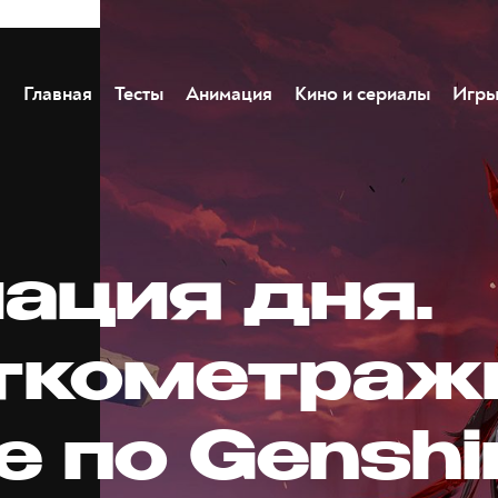
Главная
Тесты
Анимация
Кино и сериалы
Игр
ация дня.
ткометраж
е по Genshi