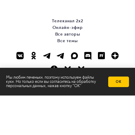
Телеканал 2х2
Онлайн-эфир
Все авторы
Все темы
Мы любим печеньки, поэтому используем файлы
куки. Но только если вы согласитесь на
обработку
ОК
персональных данных
, нажав кнопку "ОК"
© ООО «ТРК «2Х2», 2026
Правовая информация
Политика конфиденциальности
Сайт содержит рекомендательные технологии
Сделано на
Ghost
batman@2x2tv.ru