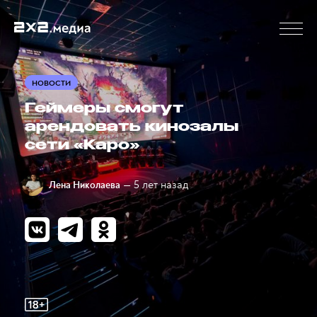
НОВОСТИ
Геймеры смогут
арендовать кинозалы
сети «Каро»
— 5 лет назад
Лена Николаева