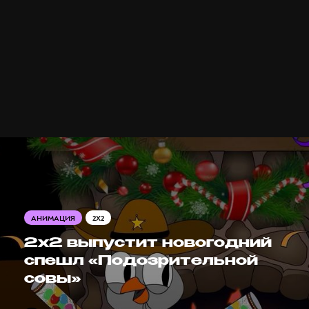
АНИМАЦИЯ
2X2
2х2 выпустит новогодний
спешл «Подозрительной
совы»