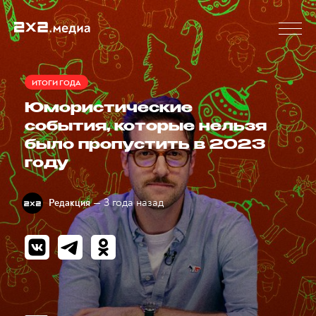
ИТОГИ ГОДА
Юмористические
события, которые нельзя
было пропустить в 2023
году
— 3 года назад
Редакция