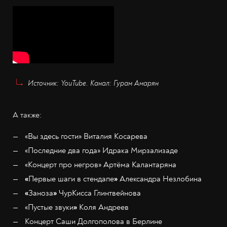
Источник: YouTube. Канал: Гурам Амарян
А также:
«Вы здесь гости» Виталия Косарева
«Последние два года» Идрака Мирзализаде
«Концерт про негров» Артёма Калантаряна
«
Первые шаги в стендапе
»
Александра Незлобина
«
Заноза
»
ЧурКисса Глинтвейнова
«Пустые звуки
»
Коля Андреев
Концерт Саши Долгополова в Берлине