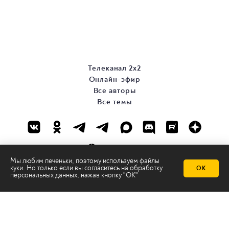
Телеканал 2х2
Онлайн-эфир
Все авторы
Все темы
Мы любим печеньки, поэтому используем файлы
куки. Но только если вы согласитесь на
обработку
ОК
персональных данных
, нажав кнопку "ОК"
© ООО «ТРК «2Х2», 2026
Правовая информация
Политика конфиденциальности
Сайт содержит рекомендательные технологии