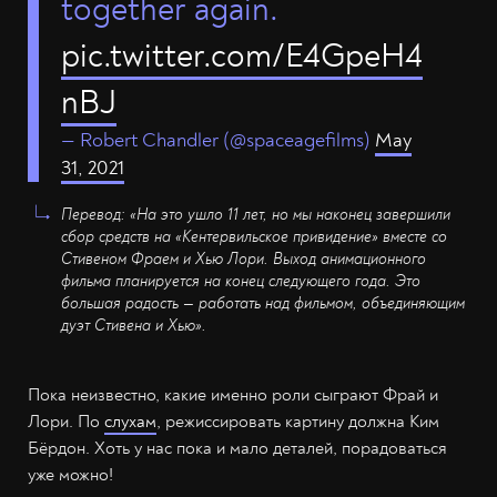
together again.
pic.twitter.com/E4GpeH4
nBJ
— Robert Chandler (@spaceagefilms)
May
31, 2021
Перевод: «На это ушло 11 лет, но мы наконец завершили
сбор средств на «Кентервильское привидение» вместе со
Стивеном Фраем и Хью Лори. Выход анимационного
фильма планируется на конец следующего года. Это
большая радость — работать над фильмом, объединяющим
дуэт Стивена и Хью».
Пока неизвестно, какие именно роли сыграют Фрай и
Лори. По
слухам
, режиссировать картину должна Ким
Бёрдон. Хоть у нас пока и мало деталей, порадоваться
уже можно!