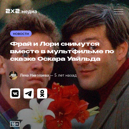
НОВОСТИ
Фрай и Лори снимутся
вместе в мультфильме по
сказке Оскара Уайльда
— 5 лет назад
Лена Николаева