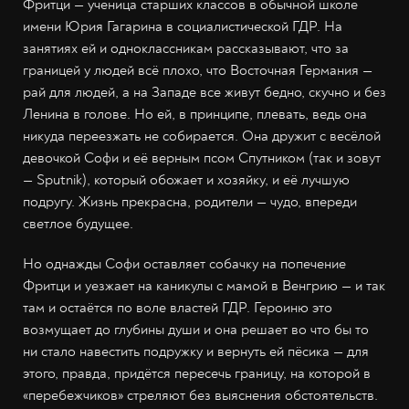
Фритци — ученица старших классов в обычной школе
имени Юрия Гагарина в социалистической ГДР. На
занятиях ей и одноклассникам рассказывают, что за
границей у людей всё плохо, что Восточная Германия —
рай для людей, а на Западе все живут бедно, скучно и без
Ленина в голове. Но ей, в принципе, плевать, ведь она
никуда переезжать не собирается. Она дружит с весёлой
девочкой Софи и её верным псом Спутником (так и зовут
— Sputnik), который обожает и хозяйку, и её лучшую
подругу. Жизнь прекрасна, родители — чудо, впереди
светлое будущее.
Но однажды Софи оставляет собачку на попечение
Фритци и уезжает на каникулы с мамой в Венгрию — и так
там и остаётся по воле властей ГДР. Героиню это
возмущает до глубины души и она решает во что бы то
ни стало навестить подружку и вернуть ей пёсика — для
этого, правда, придётся пересечь границу, на которой в
«перебежчиков» стреляют без выяснения обстоятельств.