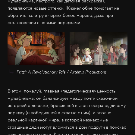
мультфильма, пёстрого, как детская раскраска),
появляются новые оттенки. Жизнелюбие помогает не
обратить палитру в чёрно-белое марево, даже при
столкновении с новыми порядками.
Fritzi: A Revolutionary Tale / Artémis Productions
В этом, пожалуй, главная «педагогическая» ценность
мультфильма: он балансирует между почти сказочной
историей о девочке, бросившей вызов несправедливому
порядку (и победившей в схватке с ним), и вполне
реальной картиной мира, в которой незнакомые
страшные дяди могут вломиться в дом подруги в поисках
улик против её семьи. Как ни странно, на ум приходит