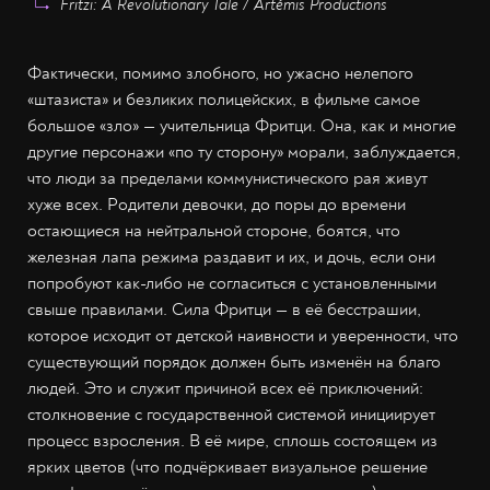
Fritzi: A Revolutionary Tale / Artémis Productions
Фактически, помимо злобного, но ужасно нелепого
«штазиста» и безликих полицейских, в фильме самое
большое «зло» — учительница Фритци. Она, как и многие
другие персонажи «по ту сторону» морали, заблуждается,
что люди за пределами коммунистического рая живут
хуже всех. Родители девочки, до поры до времени
остающиеся на нейтральной стороне, боятся, что
железная лапа режима раздавит и их, и дочь, если они
попробуют как-либо не согласиться с установленными
свыше правилами. Сила Фритци — в её бесстрашии,
которое исходит от детской наивности и уверенности, что
существующий порядок должен быть изменён на благо
людей. Это и служит причиной всех её приключений:
столкновение с государственной системой инициирует
процесс взросления. В её мире, сплошь состоящем из
ярких цветов (что подчёркивает визуальное решение