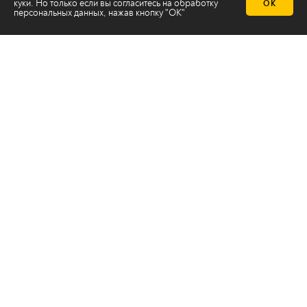
куки. Но только если вы согласитесь на
обработку
ОК
персональных данных
, нажав кнопку "ОК"
Телеканал 2х2
Онлайн-эфир
Все авторы
Все темы
© ООО «ТРК «2Х2», 2026
Правовая информация
Политика конфиденциальности
Сайт содержит рекомендательные технологии
Сделано на
Ghost
batman@2x2tv.ru