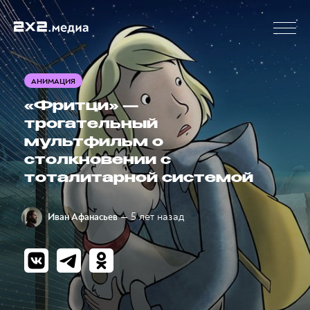
АНИМАЦИЯ
«Фритци» —
трогательный
мультфильм о
столкновении с
тоталитарной системой
— 5 лет назад
Иван Афанасьев