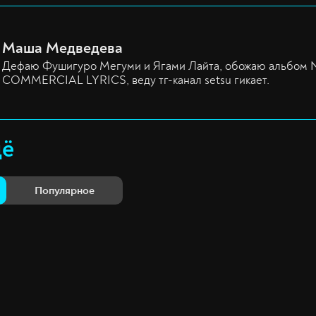
Маша Медведева
Дефаю Фушигуро Мегуми и Ягами Лайта, обожаю альбом
COMMERCIAL LYRICS, веду тг-канал setsu гикает.
щё
Популярное