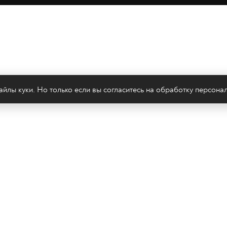
йлы куки. Но только если вы согласитесь на
обработку персона
леканал 2х2
Онлайн-эфир
Все авторы
Все т