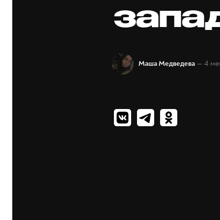
запа
— 4 ме
Маша Медведева