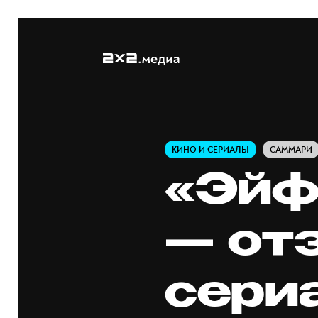
КИНО И СЕРИАЛЫ
САММАРИ
«Эйф
— от
сери