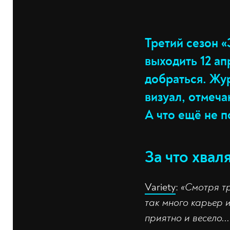
Третий сезон «
выходить 12 ап
добраться. Жу
визуал, отмеч
А что ещё не п
За что хваля
Variety
:
«Смотря тр
так много карьер 
приятно и весело..