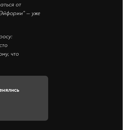
аться от
"Эйфории" — уже
росу:
сто
му, что
енялись