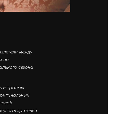
злетели между
я на
ального сезона
сь и травмы
 оригинальный
способ
ергать зрителей