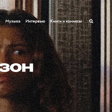
ы
Музыка
Интервью
Книги и комиксы
езон