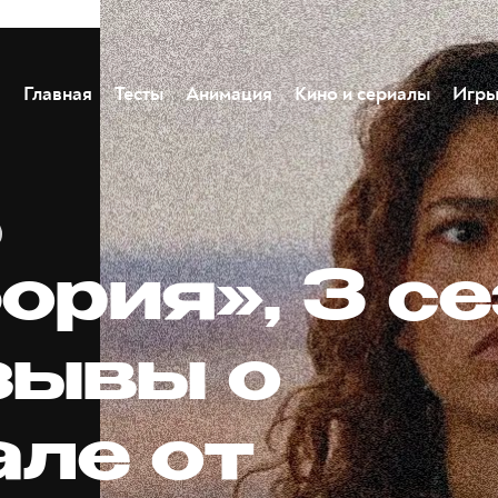
Главная
Тесты
Анимация
Кино и сериалы
Игр
ория», 3 с
зывы о
але от