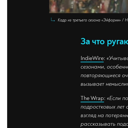
Кадр из третьего сезона «Эйфории» /
За что руга
IndieWire
:
«Учитыва
сезонами, особенн
повторяющиеся оче
вызывает немыслим
The Wrap
:
«Если по
подростковых лет 
взгляд на потерян
рассказывать подо