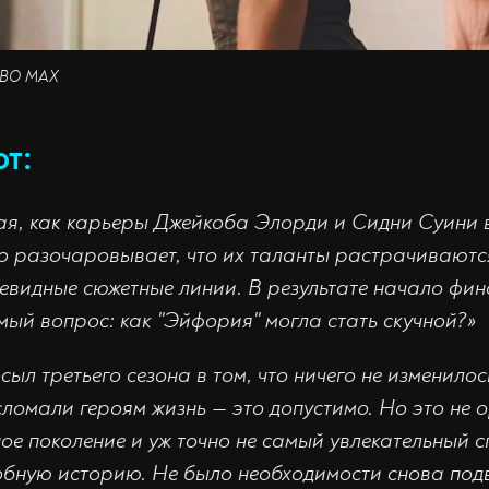
 НВО МАХ
ют:
я, как карьеры Джейкоба Элорди и Сидни Суини в
о разочаровывает, что их таланты растрачиваютс
видные сюжетные линии. В результате начало фин
ый вопрос: как "Эйфория" могла стать скучной?»
сыл третьего сезона в том, что ничего не изменило
сломали героям жизнь — это допустимо. Но это не
ное поколение и уж точно не самый увлекательный 
бную историю. Не было необходимости снова подв