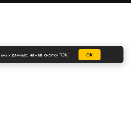
льных данных
, нажав кнопку "ОК"
ОК
емы