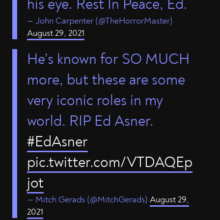
his eye. Rest In Peace, Ed.
— John Carpenter (@TheHorrorMaster)
August 29, 2021
He’s known for SO MUCH
more, but these are some
very iconic roles in my
world. RIP Ed Asner.
#EdAsner
pic.twitter.com/VTDAQEp
jot
— Mitch Gerads (@MitchGerads)
August 29,
2021