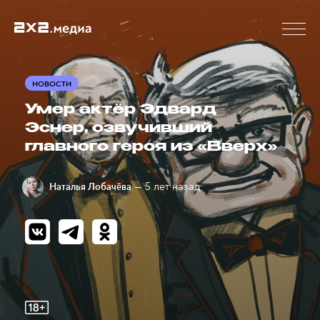
НОВОСТИ
Умер актёр Эдвард
Эснер, озвучивший
главного героя из «Вверх»
— 5 лет назад
Наталья Лобачёва