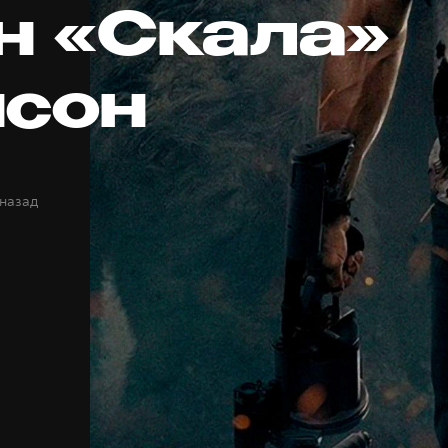
н «Скала»
сон
 назад