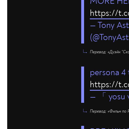
MORE HERO
https://t.c
— Tony Ast
(@TonyAs
Перевод: «Дуэйн "Ск
persona 4 
https://t
— 「 yosu 
Перевод: «Фильм по P