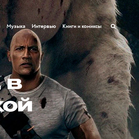
ы
Музыка
Интервью
Книги и комиксы
 в
кой