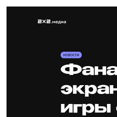
НОВОСТИ
Фана
экра
игры