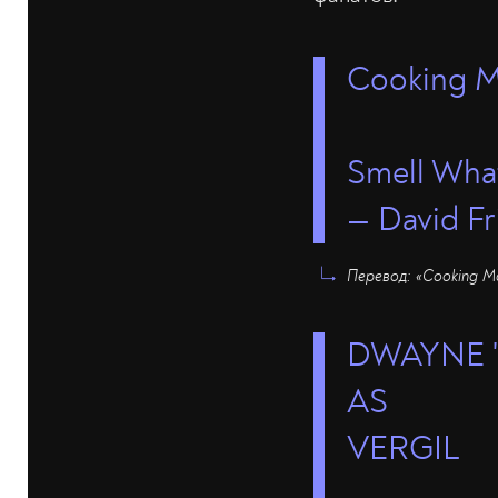
Cooking M
Smell Wha
— David Fr
Перевод: «Cooking M
DWAYNE 
AS
VERGIL