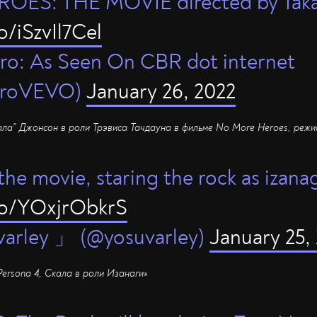
ES: THE MOVIE directed by Takas
o/iSzvIl7Cel
ro: As Seen On CBR dot internet
troVEVO)
January 26, 2022
ала" Джонсон в роли Трэвиса Тачдауна в фильме No More Heroes, режи
the movie, staring the rock as izana
.co/YOxjrObkrS
varley 」 (@yosuvarley)
January 25,
ersona 4, Скала в роли Изанаги»