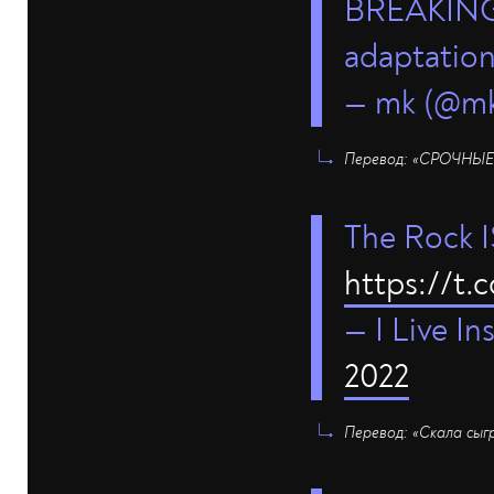
BREAKING: 
adaptation
— mk (@m
Перевод: «СРОЧНЫЕ Н
The Rock I
https://t
— I Live I
2022
Перевод: «Скала сыгр