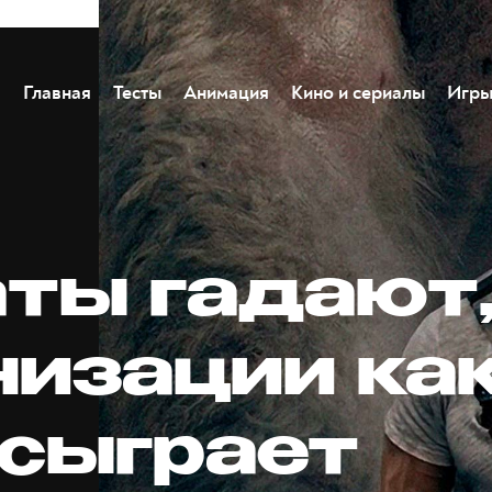
Главная
Тесты
Анимация
Кино и сериалы
Игр
ты гадают,
низации ка
 сыграет