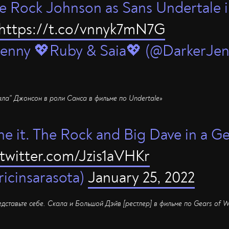
 Rock Johnson as Sans Undertale i
https://t.co/vnnyk7mN7G
enny 💖Ruby & Saia💖 (@DarkerJe
ла" Джонсон в роли Санса в фильме по Undertale»
ne it. The Rock and Big Dave in a G
.twitter.com/Jzis1aVHKr
ricinsarasota)
January 25, 2022
дставьте себе. Скала и Большой Дэйв [рестлер] в фильме по Gears of 