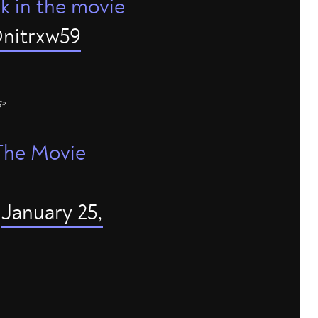
 in the movie
Dnitrxw59
g»
 The Movie
)
January 25,