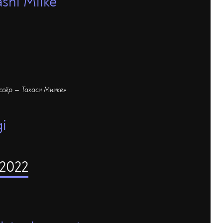
hi Miike
ссёр — Такаси Миике»
gi
 2022