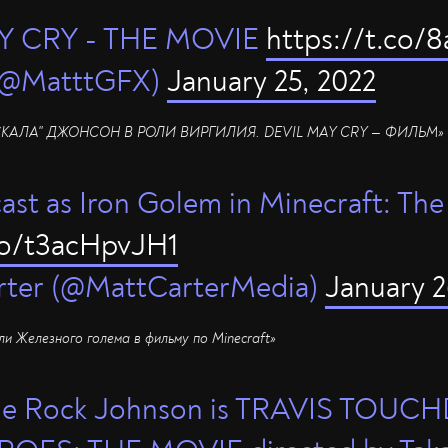
Y CRY - THE MOVIE
https://t.co
 (@MatttGFX)
January 25, 2022
"СКАЛА" ДЖОНСОН В РОЛИ ВИРГИЛИЯ. DEVIL MAY CRY — ФИЛЬМ»
ast as Iron Golem in Minecraft: Th
.co/t3acHpvJH1
rter (@MattCarterMedia)
January 2
и Железного голема в фильму по Minecraft»
he Rock Johnson is TRAVIS TOU