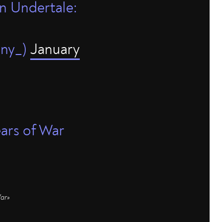
n Undertale:
nny_)
January
ears of War
War»