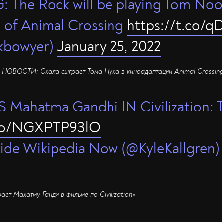
The Rock will be playing Tom Nook
 of Animal Crossing
https://t.co/q
kbowyer)
January 25, 2022
ОВОСТИ: Скала сыграет Тома Нука в киноадаптации Animal Crossin
S Mahatma Gandhi IN Civilization:
.co/NGXPTP93lO
nside Wikipedia Now (@KyleKallgren
ает Махатму Ганди в фильме по Civilization»