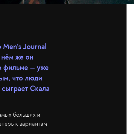
 Men’s Journal
 нём же он
ом фильме — уже
ым, что люди
же сыграет Скала
самых больших и
теперь к вариантам