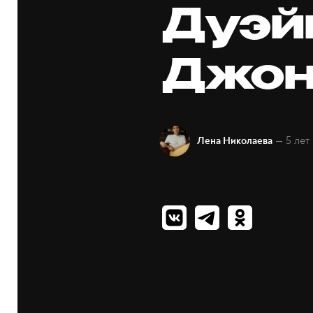
Дуэй
Джон
— 5 лет
Лена Николаева