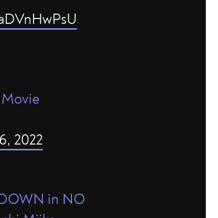
/8aDVnHwPsU
e Movie
6, 2022
CHDOWN in NO