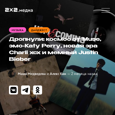
МУЗЫКА
ДАЙДЖЕСТ
Дропнули: космос от Muse,
эмо-Katy Perry, новая эра
Charli xcx и мемный Justin
Bieber
и
— 2 месяца назад
Маша Медведева
Алекс Ким