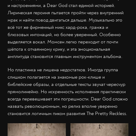
и настроениями, а Dear God стал единой историей.
Лирическая героиня пытается пройти через внутренний
мрак и найти повод двигаться дальше. Музыкально это
всё тот же фирменный микс хард-рока, гранжа и
блюзовых интонаций, но более уверенный. Особенно
выделяется вокал. Момсен легко переходит от почти
шёпота к отчаянному крику, и эта эмоциональная
амплитуда становится главным инструментом альбома.
Но пластинка не лишена недостатков. Иногда группа
слишком полагается на знакомые рок-клише и
библейские образы, а отдельные тексты звучат чересчур
прямолинейно. Но искренность исполнения практически
всегда перевешивает эти погрешности. Dear God сложно
назвать революционным, но релиз вполне уверенно
становится логичным пиком развития The Pretty Reckless.