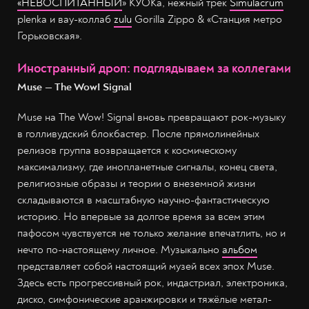
«НЕВОСПИТАННЫЙ
» КУОКа, нежный трек
Simulacrum
plenka и вау-коллаб
zulu
Gorilla Zippo & «Станция метро
Горьковская».
Иностранный дроп: подглядываем за коллегами
Muse — The Wow! Signal
Muse на The Wow! Signal вновь превращают рок-музыку
в голливудский блокбастер. После прямолинейных
релизов группа возвращается к космическому
максимализму, где инопланетные сигналы, конец света,
религиозные образы и теории о внеземной жизни
складываются в масштабную научно-фантастическую
историю. Но впервые за долгое время за всем этим
пафосом чувствуется не только желание впечатлить, но и
нечто по-настоящему личное. Музыкально
альбом
представляет собой настоящий музей всех эпох Muse.
Здесь есть прогрессивный рок, индастриал, электроника,
диско, симфонические аранжировки и тяжёлые метал-