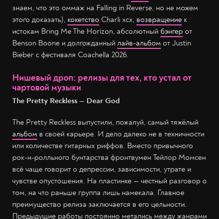
знаем, что это оммаж на Falling in Reverse, но не можем
этого доказать),
кокетство
Charli xcx,
возвращение
к
истокам Bring Me The Horizon, абсолютный
бэнгер
от
Benson Boone и долгожданный
лайв-альбом
от Justin
Bieber c фестиваля Coachella 2026.
Нишевый дроп: релизы для тех, кто устал от
чартовой музыки
The Pretty Reckless — Dear God
The Pretty Reckless выпустили, пожалуй, самый тяжёлый
альбом
в своей карьере. И дело далеко не в техничности
или количестве гитарных риффов. Вместо привычного
рок-н-ролльного бунтарства фронтвумен Тейлор Момсен
всё чаще говорит о депрессии, зависимости, утрате и
чувстве опустошения. На пластинке — честный разговор о
том, на что раньше группа лишь намекала. Главное
преимущество релиза заключается в его цельности.
Предыдущие работы постоянно метались между жанрами