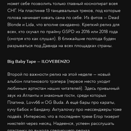
может себе позволить только главный космопират всея
СНГ. На пластинке 13 танцевальных треков, под которые
голова начинает кивать сама по себе. Из фитов — Dead
Blonde и Lida, что вполне ожидаемо. Крепкий релиз для
всех, кто скучал по прайму GSPD из 2016 или 2018 года
(смотря кто как слушал). В ближайшие полгода будем
разрываться под Давида на всех площадках страны.
Big Baby Tape — ILOVEBENZO
Второй по важности релиз на этой неделе — новый
альбом платинового трэпера (первое место уходит
любимым артистам наших читателей). Здесь привычный
звук из Атланты и знакомые гости, среди которых
Платина, Lovv66 и OG Buda. А ещё бары про караты,
кучу бабок и бандану. Актуалочку про мессенджеры тоже
подвёз. Интересно, что в последнем треке Егор тизерит
микстейп через месяц. Надеемся, успеем расслушать
пластинку до выхода следующего релиза.