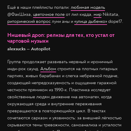
Ещё в наши плейлисты попали:
любимая модель
@ФакШиза,
цветочное поле
от лил кидда,
мир
Nikitata,
риторический вопрос
луни аны и
«улица дыбенко»
dope17.
Нишевый дроп: релизы для тех, кто устал от
чартовой музыки
alexsucks — Autopilot
Группа продолжает развивать нервный и ироничный
инди-рок саунд.
Альбом
строится на плотных гитарных
партиях, живых барабанах и слегка небрежной подаче,
создающей непредсказуемость и ощущение гаражной
честности прямиком из 1990-х. Пластинка исследует
свойственные людям движение «на автомате», когда
окружающая среда и внутренние переживания
превращаются в повторяющийся цикл. В текстах
сочетаются сарказм и уязвимость: за внешней лёгкостью
скрываются темы тревожности, самоанализа и усталости