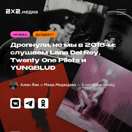
МУЗЫКА
ДАЙДЖЕСТ
Дропнули, но мы в 2018-м:
слушаем Lana Del Rey,
Twenty One Pilots и
YUNGBLUD
и
— 6 месяцев назад
Алекс Ким
Маша Медведева