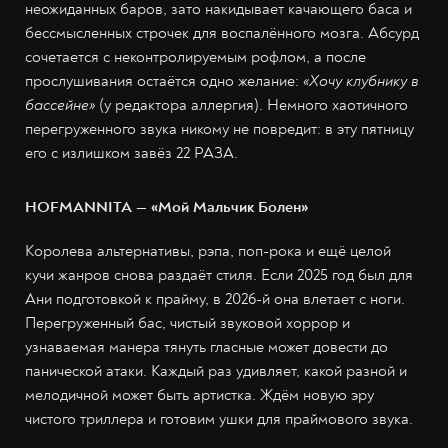
неожиданных баров, зато накидывает качающего баса и
бессмысленных строчек для воспалённого мозга. Абсурд
сочетается с неконтролируемым рофлом, а после
прослушивания остаётся одно желание:
«Хочу клубнику в
бассейне»
(у редактора аллергия). Немного хаотичного
перегруженного звука никому не повредит: в эту пятницу
его с излишком завёз 22 РАЗА.
HOFMANNITA — «Мой Мальчик Болен»
Королева альтернативы, рэпа, поп-рока и ещё целой
кучи жанров снова раздаёт стиля. Если 2025 год был для
Ани подготовкой к прайму, в 2026-й она влетает с ноги.
Перегруженный бас, чистый звуковой хоррор и
узнаваемая манера тянуть гласные может довести до
панической атаки. Каждый раз удивляет, какой разной и
мелодичной может быть артистка. Ждём новую эру
чистого триллера и готовим ушки для праймового звука.