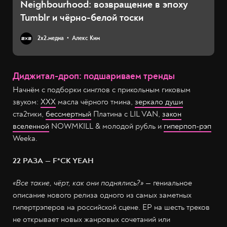
Neighbourhood: возвращение в эпоху
Tumblr и чёрно-белой тоски
2х2.медиа
Алекс Ким
Диджитал-дроп: подшариваем тренды
Начнём с подборки синглов с прикольным гиковым
звуком:
ХХХ
масла чёрного тмина,
зеркало души
ста2тики,
бессмертный
Платина с LIL VAN,
закон
вселенной
NOWMKILL & молодой рубль и
гиперпоп-рэп
Weeka.
22 РАЗА — F*CK YEAH
«Все такие, чёрт, как они поднялись?»
— гениальное
описание нового релиза одного из самых заметных
гипертрэперов на российской сцене. ЕР на шесть треков
не открывает новых жанровых сочетаний или