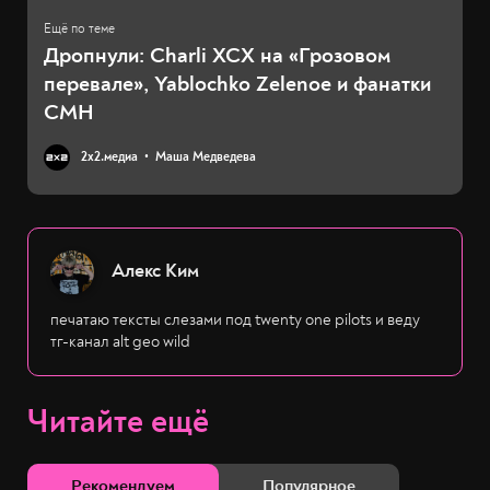
Дропнули: Charli XCX на «Грозовом
перевале»​, Yablochko Zelenoe и фанатки
CMH
2х2.медиа
Маша Медведева
Алекс Ким
печатаю тексты слезами под twenty one pilots и веду
тг-канал alt geo wild
Читайте ещё
Рекомендуем
Популярное