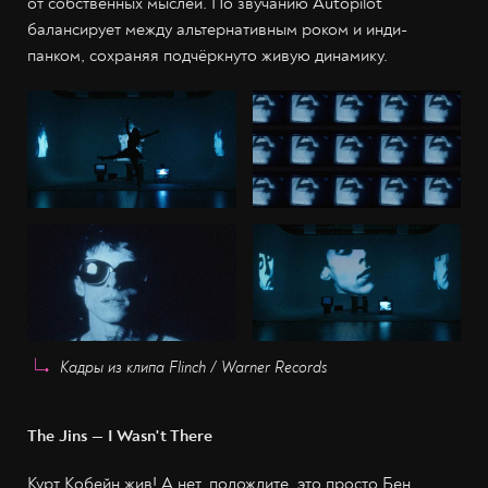
от собственных мыслей. По звучанию Autopilot
балансирует между альтернативным роком и инди-
панком, сохраняя подчёркнуто живую динамику.
Кадры из клипа Flinch / Warner Records
The Jins — I Wasn't There
Курт Кобейн жив! А нет, подождите, это просто Бен