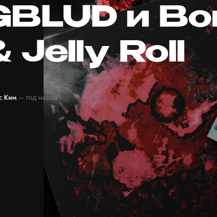
BLUD и Bo
 Jelly Roll
— год назад
с Ким