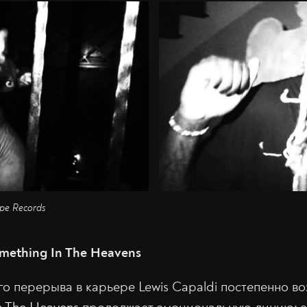
ope Records
omething In The Heavens
о перерыва в карьере Lewis Capaldi постепенно в