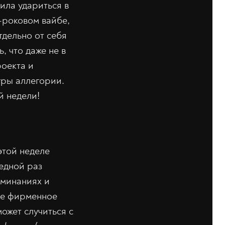
ила удариться в
-роковом вайбе,
тдельно от себя
, что даже не в
оекта и
уры аллегории.
й недели!
этой неделе
едной раз
оминаниях и
ое фирменное
ожет случиться с