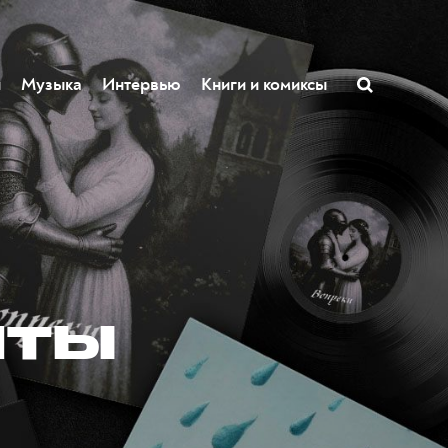
ы
Музыка
Интервью
Книги и комиксы
иты