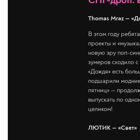
СНГ-дроп: 
Thomas Mraz — «Д
В этом году ребя
проекты и «музыка
новую эру поп-син
зумеров сходило с 
«Дождя» есть боль
подшарили модники
пятниц» — продолж
выпускать по одно
целиком!
ЛЮТИК — «Свет»