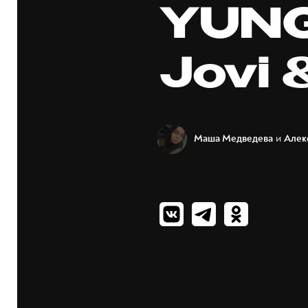
YUNG
Jovi &
и
Маша Медведева
Алек