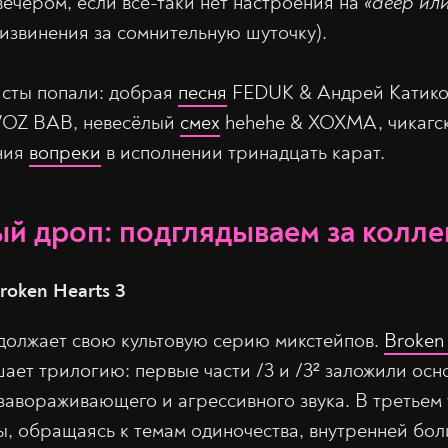
ечером, если всё-таки нет настроения на
«deep ил
извинения за сомнительную шуточку).
исты попали: добрая
песня
FEDUK & Андрей Катиков
OZ BAB, невесёлый
смех
​​hehehe & ХОХМА, чикагс
ния
вопреки
в исполнении тринадцать карат.
й дроп: подглядываем за колле
roken Hearts 3
одолжает свою культовую серию микстейпов.
Broken 
ает трилогию: первые части /3 и /3² заложили ос
 завораживающего и агрессивного звука. В третьем
ы, обращаясь к темам одиночества, внутренней бол