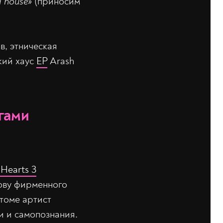
и house»
(приносим
, этническая
кий хаус
ЕР
Arash
гами
Hearts 3
нову фирменного
 томе артист
и и самопознания.