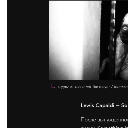
кадры из клипа not the mayor / Intersc
Lewis Capaldi — S
После вынужденног