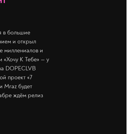
ит
я в большие
нием и открыл
ие миллениалов и
 «Хочу К Тебе» — у
ы за DOPECLVB
ой проект «7
и Mraz будет
кабре ждём релиз