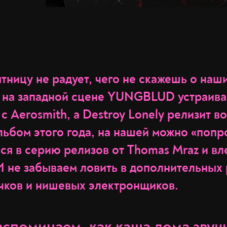
ятницу не радует, чего не скажешь о на
а на западной сцене YUNGBLUD устраива
 Aerosmith, а Destroy Lonely релизит в
льбом этого года, на нашей можно «попр
ся в серию релизов от Thomas Mraz и вл
И не забываем ловить в дополнительных
чков и нишевых электронщиков.