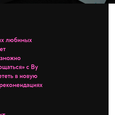
ших любимых
ет
озможно
ощаться» с By
ететь в новую
 рекомендациях