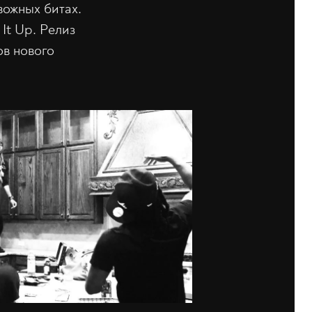
вожных битах.
It Up. Релиз
ов нового