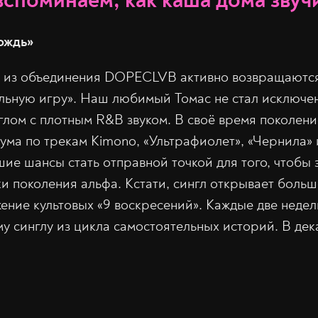
вспоминаем, как каша дома звуч
ождь»
та из объединения DOPECLVB активно возвращаютс
льную игру». Наш любимый Томас не стал исключе
глом с плотным R&B звуком. В своё время поколен
ума по трекам Kimono, «Ультрафиолет», «Чернила» и
шие шансы стать отправной точкой для того, чтоб
 поколения альфа. Кстати, сингл открывает больш
ение культовых «9 воскресений». Каждые две недел
му синглу из цикла самостоятельных историй. В де