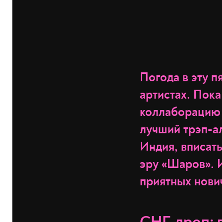
Погода в эту п
артистах. Пок
коллаборацию с
лучший трэп-а
Индия, вписать
эру «Шаров». 
приятных нови