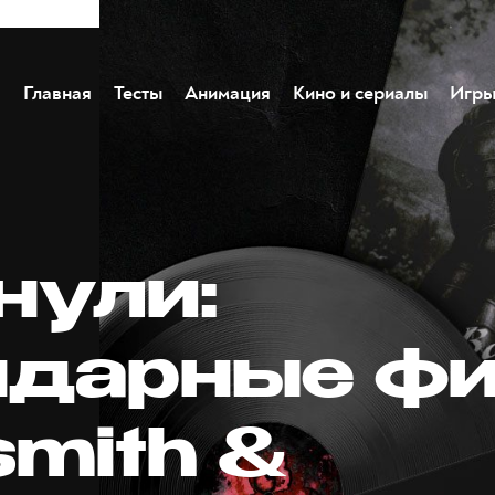
Главная
Тесты
Анимация
Кино и сериалы
Игр
нули:
ндарные ф
smith &