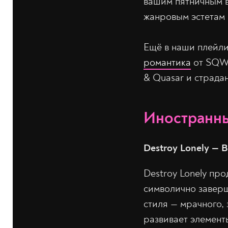
вашим пятничным в
жанровым эстетам 
Ещё в наши плейл
романтика
от SQW
& Quasar и страда
Иностранны
Destroy Lonely — B
Destroy Lonely пр
символично заверш
стиля — мрачного,
развивает элемент