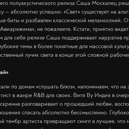
го полуакустического релиза Саша Москалец реш
у — абсолютно успешно. «Свет» существует на альт
ые биты и разбавлен классической меланхолией. О
«Авиарежима», не пожалеете. Кстати, приятно видеть
м для себя релизе Саша поддерживает нарратив пр
убокие темы в более понятные для массовой культ
нственный лучик света в конце этой сложной рабоче
ай»
хали по домам «слушать блюз», напоминаем, что на 
тист в жанре R&B для своих. Витя By Индия в очер
искренне разговаривает о прошедшей любви, восп
тношения спасать абсолютно бессмысленно. Глубок
ый тембр артиста превращают сингл в лучшее, что м