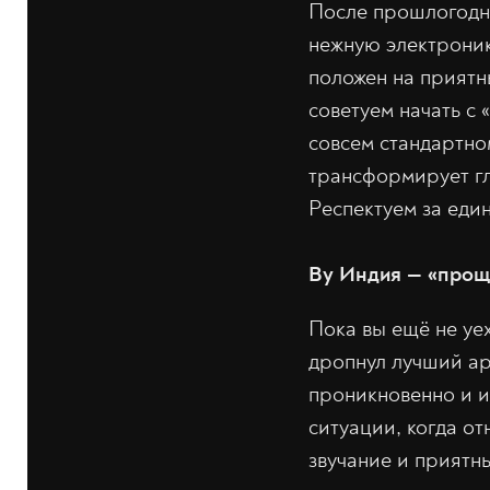
После прошлогодне
нежную электроник
положен на приятн
советуем начать с 
совсем стандартно
трансформирует гл
Респектуем за еди
By Индия — «прощ
Пока вы ещё не уе
дропнул лучший ар
проникновенно и 
ситуации, когда о
звучание и приятн