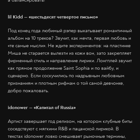
lil Kidd — «шестьдесят четвертое письмо»
Под конец года любимый рэпер выкатывает романтичный
альбом на 10 треков? Звучит, как мечта, первая любовь и
«те самые мысли». Не ждите экспериментов: на пластинке
Миша не старается вылезти из кожи вон, зато закрепляет
фирменный стиль и направление лирики. Лонгплей звучит
как прямое продолжение Saint Sophia и по вайбу, и
сценарно. Если соскучились по надрывным любовным
признаниям и плотным рифмам о той самой девчонке,
добро пожаловать.
idonower — «Капитал of Russia»
Артист завершает год релизом, на котором клубные биты
соседствуют с мягкими R&B и пацанской лирикой. В
текстах idonower ловко смешивает рыночные термины,