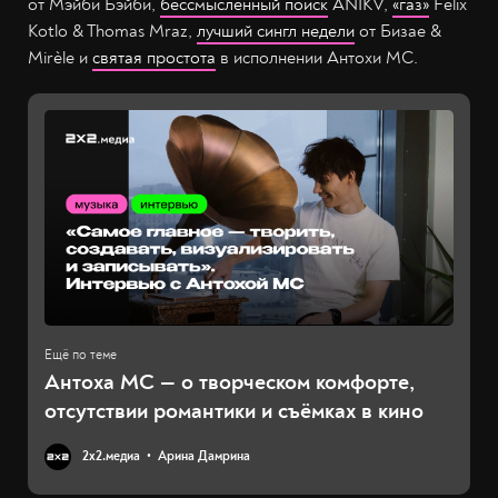
от Мэйби Бэйби,
бессмысленный поиск
ANIKV,
«газ»
Felix
Kotlo & Thomas Mraz,
лучший сингл недели
от Бизае &
Mirèle и
святая простота
в исполнении Антохи МС.
Антоха МС — о творческом комфорте,
отсутствии романтики и съёмках в кино
2х2.медиа
Арина Дамрина