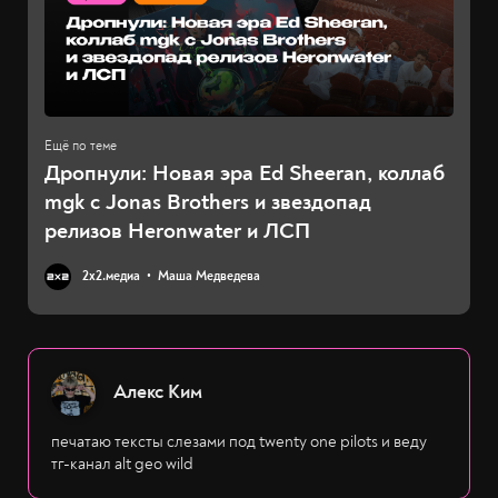
Дропнули: Новая эра Ed Sheeran, коллаб
mgk с Jonas Brothers и звездопад
релизов Heronwater и ЛСП
2х2.медиа
Маша Медведева
Алекс Ким
печатаю тексты слезами под twenty one pilots и веду
тг-канал alt geo wild