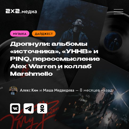
МУЗЫКА
ДАЙДЖЕСТ
Дропнули: альбомы
«источника», «УННВ» и
PINQ, переосмысление
Alex Warren и коллаб
Marshmello
и
— 8 месяцев назад
Алекс Ким
Маша Медведева