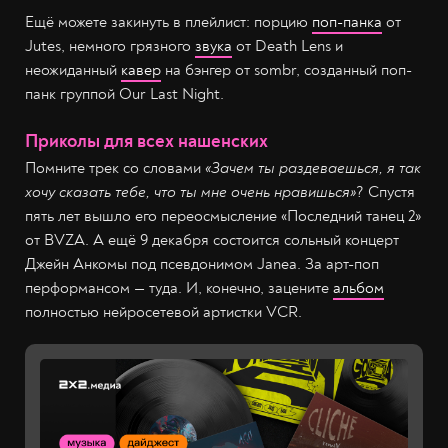
Ещё можете закинуть в плейлист: порцию
поп-панка
от
Jutes, немного грязного
звука
от Death Lens и
неожиданный
кавер
на бэнгер от sombr, созданный поп-
панк группой Our Last Night.
Приколы для всех нашенских
Помните трек со словами
«Зачем ты раздеваешься, я так
хочу сказать тебе, что ты мне очень нравишься»
? Спустя
пять лет вышло его переосмысление «Последний танец 2»
от BVZA. А ещё 9 декабря состоится сольный концерт
Джейн Анкомы под псевдонимом Janea. За арт-поп
перформансом — туда. И, конечно, зацените
альбом
полностью нейросетевой артистки VCR.