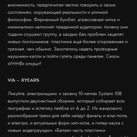
анонимность, предпочитая честно говорить о своих
состояниях, окружающей реальности и уличной
философии. Фирменный бумбэп, агрессивная читка и
минимализм напомнят преданной аудитории, почему они
годами слушают группу, а заодно без проблем зацепят
новых поклонников: пластинка ещё более откровенная и
грязная, чем обычно. Захотелось надеть проводные
наушники-капли и пойти гулять среди панелек. Сезон
«УННВ» открыт!
V/A — XYEARS
Ликуйте, электронщики: к своему 10-летию System 108
выпустили двухчастный сборник, который собирает всю
географию и эстетику лейбла от A до Z. Из жанрового
разнообразия треки для себя найдут фанаты и альт-попа,
и электро, и актуальных форм хип-хопа, и гипер-хауса с
новым андеграундом. «Белая» часть пластинки