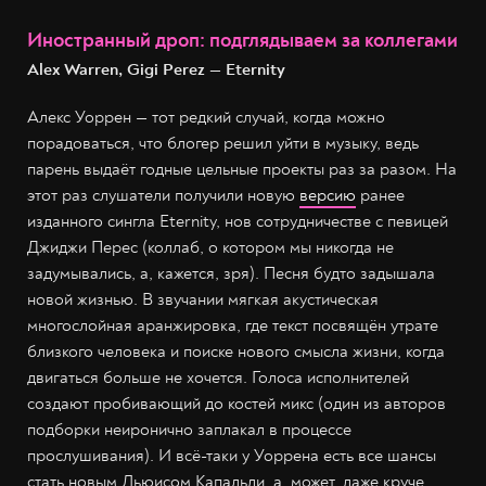
Иностранный дроп: подглядываем за коллегами
Alex Warren, Gigi Perez — Eternity
Алекс Уоррен — тот редкий случай, когда можно
порадоваться, что блогер решил уйти в музыку, ведь
парень выдаёт годные цельные проекты раз за разом. На
этот раз слушатели получили новую
версию
ранее
изданного сингла Eternity, нов сотрудничестве с певицей
Джиджи Перес (коллаб, о котором мы никогда не
задумывались, а, кажется, зря). Песня будто задышала
новой жизнью. В звучании мягкая акустическая
многослойная аранжировка, где текст посвящён утрате
близкого человека и поиске нового смысла жизни, когда
двигаться больше не хочется. Голоса исполнителей
создают пробивающий до костей микс (один из авторов
подборки неиронично заплакал в процессе
прослушивания). И всё-таки у Уоррена есть все шансы
стать новым Льюисом Капальди, а, может, даже круче…