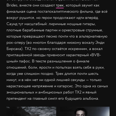
Brides, вместе они создают
трек
, который звучит как
финальная сцена постапокалиптического фильма, где всё
вокруг рушится, но герои продолжают идти вперёд.
Саунд тут масштабный: лиричные мощные гитары,
плотные барабанные партии и оркестровые струнные,
которые превращают песню почти что в альтернативную
рок-оперу (во многом благодаря низкому вокалу Энди
Бирсака). TX2 по-своему остаётся искренним, а вокал
приглашённой звезды привносит характерный «BVB-
шный» пафос. В тексте размышления о финале
отношений, боли, ярости и попытках взять себя в руки,
когда уже слишком поздно. Трек длится почти шесть
минут, и в нём нет ни одной лишней секунды — только
нарастающее напряжение и катарсис. Это одна из самых
эмоциональных и амбициозных работ TX2 и явный
претендент на главный сингл его будущего альбома.