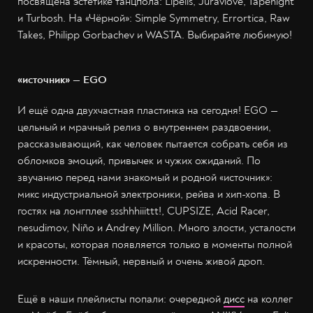
посвящена эстетике танцпола: Lipelis, Juravlove, Tapenight
и Turbosh. На «Чёрной»: Simple Symmetry, Errortica, Raw
Takes, Philipp Gorbachev и WASTA. Выбирайте любимую!
«источник» — EGO
И ещё одна двухчастная пластинка на сегодня! EGО —
цельный и мрачный релиз о внутреннем раздвоении,
рассказывающий, как человек пытается собрать себя из
обломков эмоций, привычек и чужих ожиданий. По
звучанию перед нами знакомый и родной «источник»:
микс индустриальной электроники, рейва и хип-хопа. В
гостях на лонгплее ssshhhiiittt!, CUPSIZE, Acid Racer,
nesudimov, Niño и Andrey Million. Много злости, усталости
и красоты, которая появляется только в моменты полной
искренности. Тёмный, нервный и очень живой дроп.
Ещё в наши плейлисты попали: очередной
дисс
на коллег