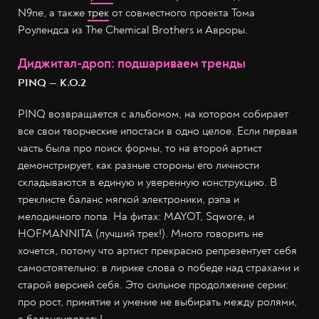
N9ne, а также
трек
от совместного проекта Тома
Роулендса из The Chemical Brothers и Авроры.
Диджитал-дроп: подшариваем тренды
PINQ — K.O.2
PINQ возвращается с альбомом, на котором собирает
все свои творческие ипостаси в одно целое. Если первая
часть была про поиск формы, то на второй артист
демонстрирует, как разные стороны его личности
складываются в единую и уверенную конструкцию. В
треклисте баланс мягкой электроники, рэпа и
мелодичного попа. На фитах: MAYOT, Sqwore, и
HOFMANNITA (лучший трек!). Много говорить не
хочется, потому что артист прекрасно репрезентует себя
самостоятельно: в лирике слова о победе над страхами и
старой версией себя. Это сильное продолжение серии:
про рост, принятие и умение не выбирать между ролями,
а балансировать!