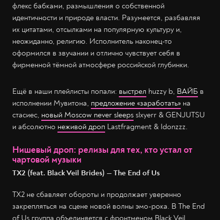
флекс бабками, размышления о собственной
идентичности и природе власти. Разумеется, разбавляя
их цитатами, отсылками на популярную культуру и,
неожиданно, религию. Исполнитель наконец-то
оформился в звучании и отлично чувствует себя в
фирменной тёмной атмосфере российской глубинки.
Ещё в наши плейлисты попали:
выстрел
huzzy b,
ВАЙБ
в
исполнении Мувитона,
предложение «заработать»
на
стасиес,
новый Moscow never sleeps
slxyerr & GENJUTSU
и абсолютно
неживой дроп
Lastfragment & Idonzzz.
Нишевый дроп: релизы для тех, кто устал от
чартовой музыки
TX2 (feat. Black Veil Brides) — The End of Us
TX2 не сбавляет обороты и продолжает уверенно
закрепляться на сцене новой волны эмо-рока. В The End
of Us группа объединяется с фронтменом Black Veil