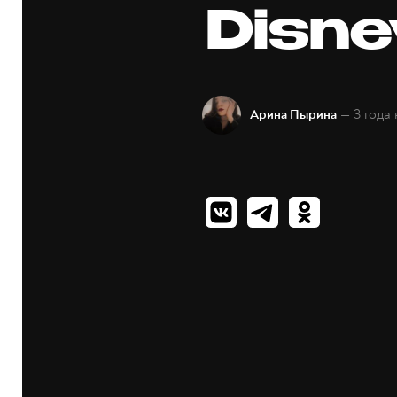
Disne
— 3 года
Арина Пырина