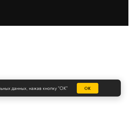
льных данных
, нажав кнопку "ОК"
ОК
емы