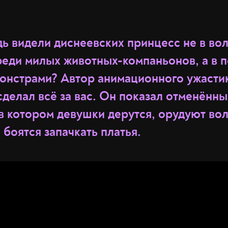
дь видели диснеевских принцесс не в в
реди милых животных-компаньонов, а в 
онстрами? Автор анимационного ужасти
лал всё за вас. Он показал отменённы
 в котором девушки дерутся, орудуют в
 боятся запачкать платья.