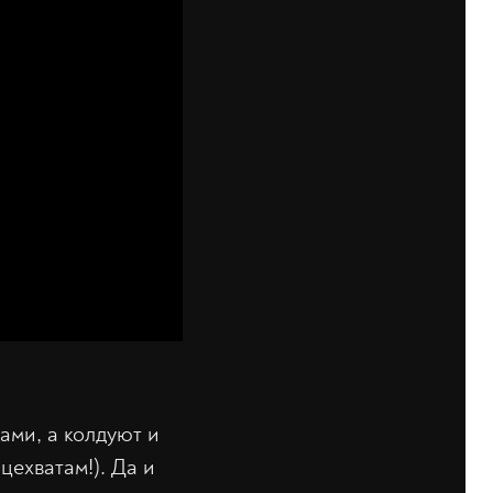
ами, а колдуют и
ехватам!). Да и