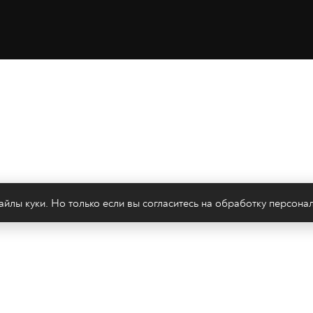
йлы куки. Но только если вы согласитесь на
обработку персона
леканал 2х2
Онлайн-эфир
Все авторы
Все т