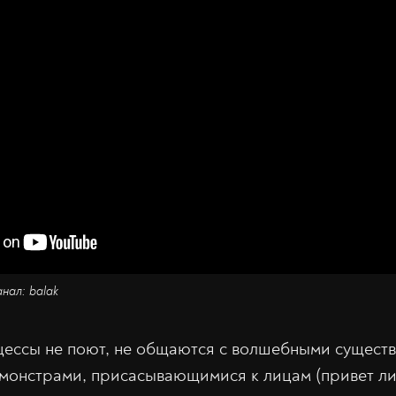
анал: balak
ессы не поют, не общаются с волшебными существ
 монстрами, присасывающимися к лицам (привет лиц