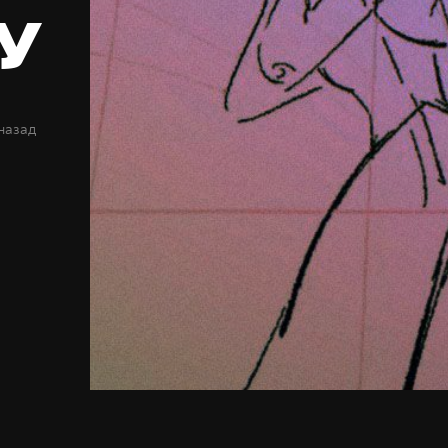
y
 назад