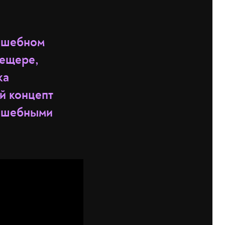
олшебном
пещере,
ка
й концепт
олшебными