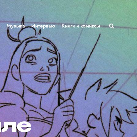
ы
Музыка
Интервью
Книги и комиксы
иле