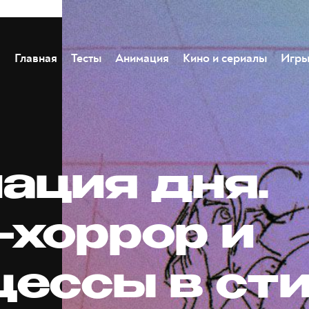
Главная
Тесты
Анимация
Кино и сериалы
Игр
ация дня.
-хоррор и
цессы в ст