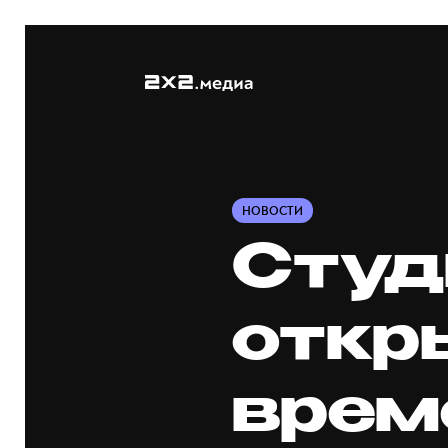
НОВОСТИ
Студ
откр
врем