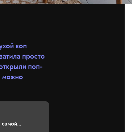
бухой коп
хватила просто
 открыли поп-
м можно
 самой