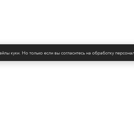
йлы куки. Но только если вы согласитесь на
обработку персона
леканал 2х2
Онлайн-эфир
Все авторы
Все т
Политика конфиденциальности
Сайт содержит рекомендательные тех