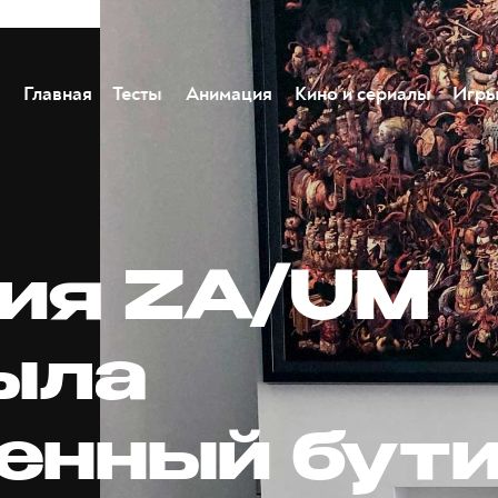
Главная
Тесты
Анимация
Кино и сериалы
Игр
ия ZA/UM
ыла
енный бут