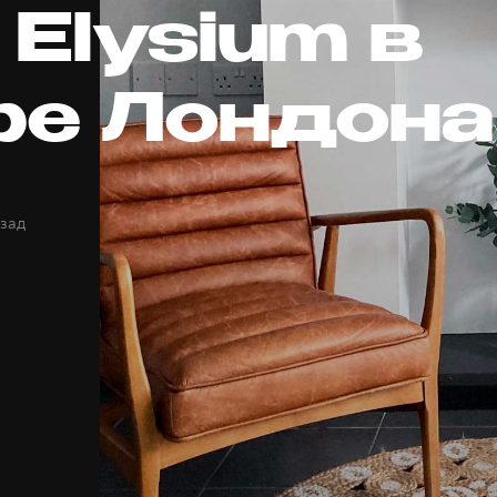
 Elysium в
ре Лондона
азад