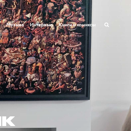
ы
Музыка
Интервью
Книги и комиксы
ик