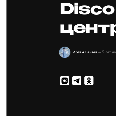
Disco
цент
— 5 лет н
Артём Нечаев