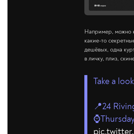
Например, можно к
какие-то секретные
дешёвых, одна кур
в личку, плиз, ски
Take a loo
📍24 Rivi
⌚️Thursday
pic.twitt