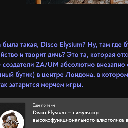
 была такая, Disco Elysium? Ну, там где 
йство и творит дичь? Это та, которая от
Её создатели ZA/UM абсолютно внезапно
нный бутик) в центре Лондона, в которо
ак затарится мерчем игры.
Disco Elysium — симулятор
высокофункционального алкоголика в
нестандартной RPG года