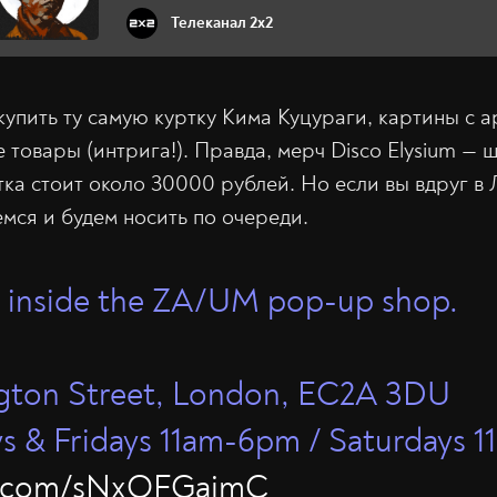
Телеканал 2x2
упить ту самую куртку Кима Куцураги, картины с а
 товары (интрига!). Правда, мерч Disco Elysium — ш
тка стоит около 30000 рублей. Но если вы вдруг в
немся и будем носить по очереди.
k inside the ZA/UM pop-up shop.
ngton Street, London, EC2A 3DU
s & Fridays 11am-6pm / Saturdays 
er.com/sNxOFGajmC