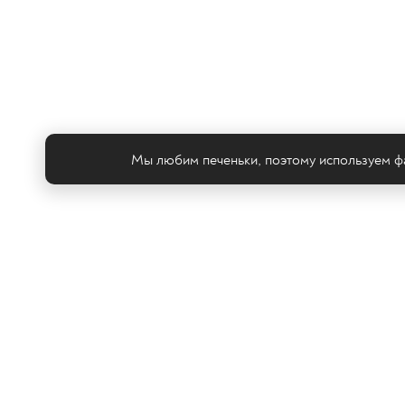
Мы любим печеньки, поэтому используем фа
Те
© ООО «ТРК «2Х2», 2026
Правовая информация