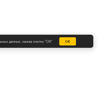
льных данных
, нажав кнопку "ОК"
ОК
емы
нологии
Сделано на
Ghost
batman@2x2tv.ru
18+