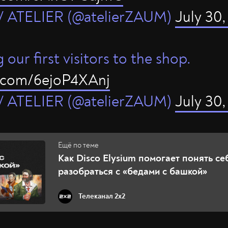
 ATELIER (@atelierZAUM)
July 30,
our first visitors to the shop.
r.com/6ejoP4XAnj
 ATELIER (@atelierZAUM)
July 30,
Как Disco Elysium помогает понять се
разобраться с «бедами с башкой»
Телеканал 2x2