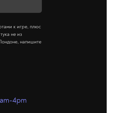
ртами к игре, плюс
тука не из
 Лондоне, напишите
11am-4pm